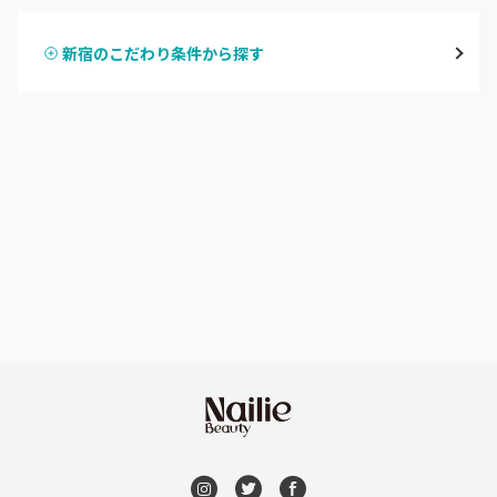
表参道・青山
新宿のこだわり条件から探す
ハンドスカルプ
パラジェル
新宿
ハンドケアカラー
フィルイン
池袋
フット
持ち込み OK
銀座・新橋・有楽町
オフのみ
やり放題 あり
恵比寿・代官山・中目黒
初回オフ 無料
自由が丘・学芸大学
DVD観賞
六本木・麻布十番