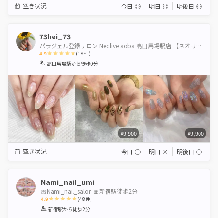
空き状況
今日
◎
明日
◎
明後日
◎
73hei_73
パラジェル登録サロン Neolive aoba 高田馬場駅店 【ネオリーブアオバ】
4.9
(
18
件)
1
2
3
4
5
高田馬場駅
から徒歩0分
Star
Stars
Stars
Stars
Stars
¥9,900
¥9,900
空き状況
今日
◯
明日
×
明後日
◯
Nami_nail_umi
🎀Nami_nail_salon 🎀新宿駅徒歩2分
4.9
(
48
件)
1
2
3
4
5
新宿駅
から徒歩2分
Star
Stars
Stars
Stars
Stars