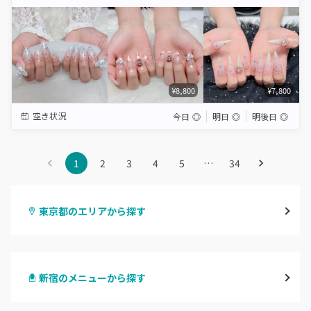
Star
Stars
Stars
Stars
Stars
¥8,800
¥7,800
空き状況
今日
◎
明日
◎
明後日
◎
1
2
3
4
5
…
34
東京都のエリアから探す
渋谷
新宿のメニューから探す
原宿
ハンドジェル