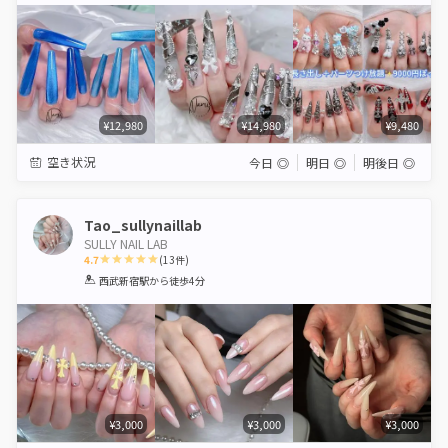
¥12,980
¥14,980
¥9,480
空き状況
今日
◎
明日
◎
明後日
◎
Tao_sullynaillab
SULLY NAIL LAB
4.7
(
13
件)
1
2
3
4
5
西武新宿駅
から徒歩4分
Star
Stars
Stars
Stars
Stars
¥3,000
¥3,000
¥3,000