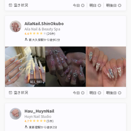
空き状況
今日
◎
明日
◎
明後日
◎
AilaNail.ShinOkubo
Aila Nail & Beauty Spa
4.4
(
26
件)
1
2
3
4
5
新大久保駅
から徒歩1分
Star
Stars
Stars
Stars
Stars
¥11,980
空き状況
今日
◎
明日
◎
明後日
◎
Hau_HuynNail
Huyn Nail Studio
4.7
(
5
件)
1
2
3
4
5
東新宿駅
から徒歩2分