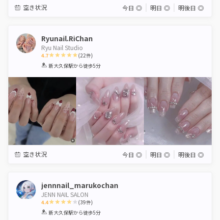
空き状況
今日
◎
明日
◎
明後日
◎
Ryunail.RiChan
Ryu Nail Studio
4.7
(
22
件)
1
2
3
4
5
新大久保駅
から徒歩5分
Star
Stars
Stars
Stars
Stars
空き状況
今日
◎
明日
◎
明後日
◎
jennnail_marukochan
JENN NAIL SALON
4.4
(
39
件)
1
2
3
4
5
新大久保駅
から徒歩5分