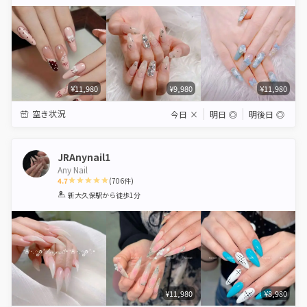
Star
Stars
Stars
Stars
Stars
¥11,980
¥9,980
¥11,980
空き状況
今日
×
明日
◎
明後日
◎
JRAnynail1
Any Nail
4.7
(
706
件)
1
2
3
4
5
新大久保駅
から徒歩1分
Star
Stars
Stars
Stars
Stars
¥11,980
¥8,980