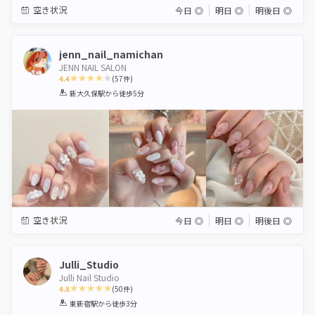
空き状況
今日
◎
明日
◎
明後日
◎
jenn_nail_namichan
JENN NAIL SALON
4.4
(
57
件)
1
2
3
4
5
新大久保駅
から徒歩5分
Star
Stars
Stars
Stars
Stars
空き状況
今日
◎
明日
◎
明後日
◎
Julli_Studio
Julli Nail Studio
4.8
(
50
件)
1
2
3
4
5
東新宿駅
から徒歩3分