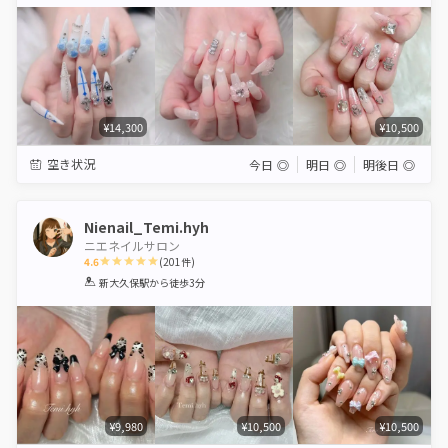
Star
Stars
Stars
Stars
Stars
¥14,300
¥10,500
空き状況
今日
◎
明日
◎
明後日
◎
Nienail_Temi.hyh
ニエネイルサロン
4.6
(
201
件)
1
2
3
4
5
新大久保駅
から徒歩3分
Star
Stars
Stars
Stars
Stars
¥9,980
¥10,500
¥10,500