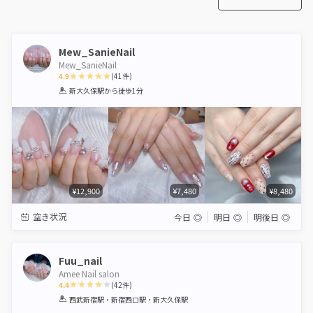
Mew_SanieNail
Mew_SanieNail
4.9
(
41
件)
1
2
3
4
5
新大久保駅
から徒歩1分
Star
Stars
Stars
Stars
Stars
¥12,900
¥7,480
¥8,480
空き状況
今日
◎
明日
◎
明後日
◎
Fuu_nail
Amee Nail salon
4.4
(
42
件)
1
2
3
4
5
西武新宿駅・新宿西口駅・新大久保駅
Star
Stars
Stars
Stars
Stars