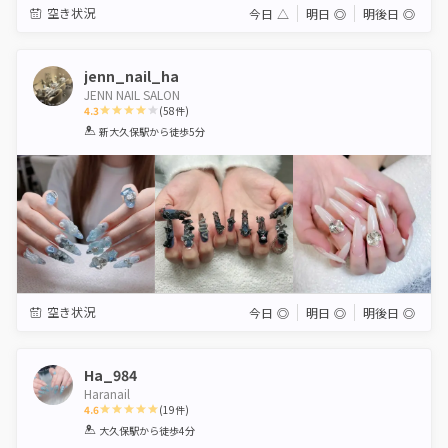
空き状況
今日
△
明日
◎
明後日
◎
jenn_nail_ha
JENN NAIL SALON
4.3
(
58
件)
1
2
3
4
5
新大久保駅
から徒歩5分
Star
Stars
Stars
Stars
Stars
空き状況
今日
◎
明日
◎
明後日
◎
Ha_984
Haranail
4.6
(
19
件)
1
2
3
4
5
大久保駅
から徒歩4分