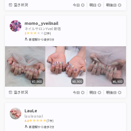
空き状況
今日
◎
明日
◎
明後日
◎
momo_yveilnail
ネイルサロンYveil 新宿
3
(
2
件)
1
2
3
4
5
新宿駅
から徒歩5分
Star
Stars
Stars
Stars
Stars
¥7,900
¥8,900
¥6,900
空き状況
今日
◎
明日
◎
明後日
◎
LauLe
la u le a nai l
4.8
(
7
件)
1
2
3
4
5
新宿駅
から徒歩3分