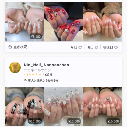
Star
Stars
Stars
Stars
Stars
¥7,480
空き状況
今日
◎
明日
◎
明後日
◎
Nie_Nail_Nannanchan
ニエネイルサロン
4.4
(
27
件)
1
2
3
4
5
新大久保駅
から徒歩3分
Star
Stars
Stars
Stars
Stars
¥10,500
¥10,500
¥10,500