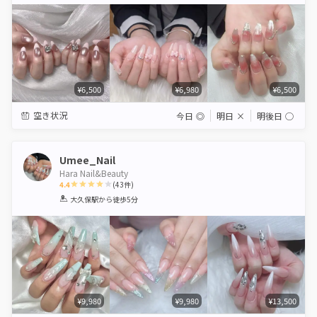
Star
Stars
Stars
Stars
Stars
¥6,500
¥6,980
¥6,500
空き状況
今日
◎
明日
×
明後日
◯
Umee_Nail
Hara Nail&Beauty
4.4
(
43
件)
1
2
3
4
5
大久保駅
から徒歩5分
Star
Stars
Stars
Stars
Stars
¥9,980
¥9,980
¥13,500