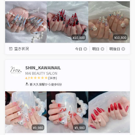
¥10,800
¥10,800
空き状況
今日
◎
明日
◎
明後日
◎
SHIN_KAWAINAIL
MAI BEAUTY SALON
4.7
(
34
件)
1
2
3
4
5
新大久保駅
から徒歩6分
Star
Stars
Stars
Stars
Stars
¥9,980
¥9,980