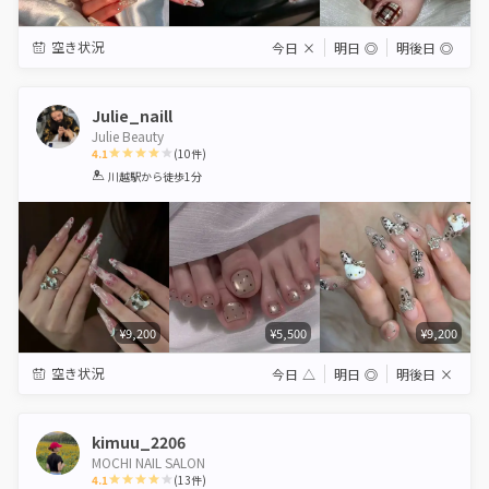
空き状況
今日
×
明日
◎
明後日
◎
Julie_naill
Julie Beauty
4.1
(
10
件)
1
2
3
4
5
川越駅
から徒歩1分
Star
Stars
Stars
Stars
Stars
¥9,200
¥5,500
¥9,200
空き状況
今日
△
明日
◎
明後日
×
kimuu_2206
MOCHI NAIL SALON
4.1
(
13
件)