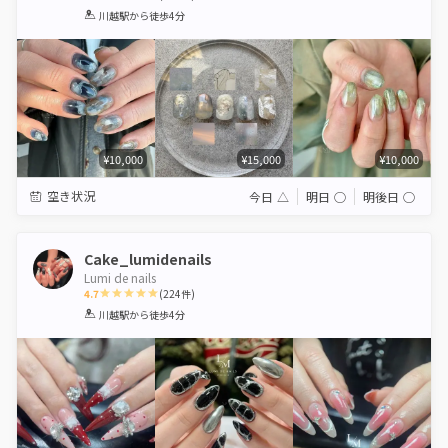
1
2
3
4
5
川越駅
から徒歩4分
Star
Stars
Stars
Stars
Stars
¥10,000
¥15,000
¥10,000
空き状況
今日
△
明日
◯
明後日
◯
Cake_lumidenails
Lumi de nails
4.7
(
224
件)
1
2
3
4
5
川越駅
から徒歩4分
Star
Stars
Stars
Stars
Stars