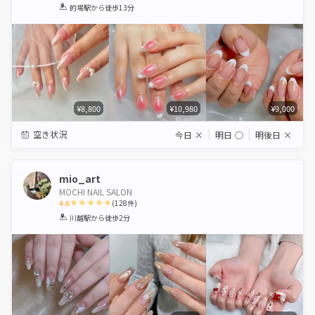
1
2
3
4
5
的場駅
から徒歩13分
Star
Stars
Stars
Stars
Stars
¥8,800
¥10,980
¥9,000
空き状況
今日
×
明日
◯
明後日
×
mio_art
MOCHI NAIL SALON
4.6
(
128
件)
1
2
3
4
5
川越駅
から徒歩2分
Star
Stars
Stars
Stars
Stars