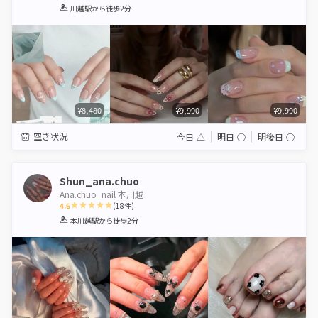
1
2
3
4
5
川越駅
から徒歩2分
Star
Stars
Stars
Stars
Stars
¥8,480
¥9,990
¥9,990
空き状況
今日
△
明日
◯
明後日
◯
Shun_ana.chuo
Ana.chuo_nail 本川越
4.6
(
18
件)
1
2
3
4
5
本川越駅
から徒歩2分
Star
Stars
Stars
Stars
Stars