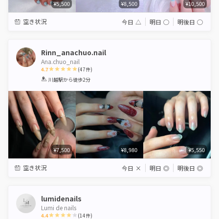
¥5,500
¥8,500
¥10,500
空き状況
今日
△
明日
◯
明後日
◯
Rinn_anachuo.nail
Ana.chuo_nail
4.7
(
47
件)
1
2
3
4
5
川越駅
から徒歩2分
Star
Stars
Stars
Stars
Stars
¥7,500
¥8,980
¥5,550
空き状況
今日
×
明日
◎
明後日
◎
lumidenails
Lumi de nails
4.4
(
14
件)