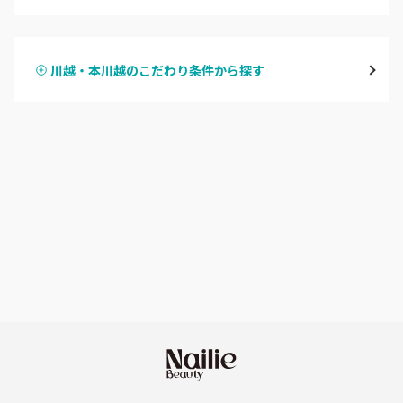
ハンドジェル
越谷
川越・本川越のこだわり条件から探す
ハンドスカルプ
パラジェル
草加・八潮・三郷・吉川
ハンドケアカラー
フィルイン
川口・蕨
フット
持ち込み OK
戸田
オフのみ
やり放題 あり
川越・本川越
初回オフ 無料
ふじみ野・鶴瀬・上福岡