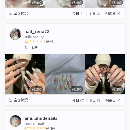
¥7,900
¥7,900
¥7,900
空き状況
今日
×
明日
△
明後日
×
nail_rena22
Julie beauty
4.3
(
9
件)
1
2
3
4
5
川越駅
Star
Stars
Stars
Stars
Stars
¥9,200
¥9,200
¥9,200
空き状況
今日
◎
明日
◎
明後日
×
ami.lumidenails
Lumi de nails
4.7
(
47
件)