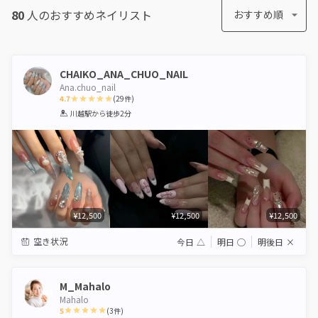
80
人のおすすめ
ネイリスト
おすすめ順
CHAIKO_ANA_CHUO_NAIL
Ana.chuo_nail
4.7
(
29
件)
1
2
3
4
5
川越駅
から徒歩2分
Star
Stars
Stars
Stars
Stars
¥12,500
¥12,500
¥12,500
空き状況
今日
△
明日
◯
明後日
×
M_Mahalo
Mahalo
5
(
3
件)