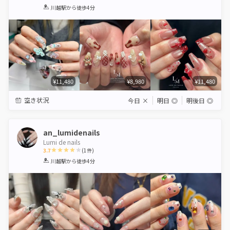
1
2
3
4
5
川越駅
から徒歩4分
Star
Stars
Stars
Stars
Stars
¥11,480
¥8,980
¥11,480
空き状況
今日
×
明日
◎
明後日
◎
an_lumidenails
Lumi de nails
3.7
(
1
件)
1
2
3
4
5
川越駅
から徒歩4分
Star
Stars
Stars
Stars
Stars