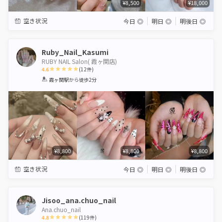
¥8,500
¥18,000
空き状況
今日
◎
明日
◎
明後日
◎
Ruby_Nail_Kasumi
RUBY NAIL Salon( 霞ヶ関店)
4.6
(
12
件)
1
2
3
4
5
霞ヶ関駅
から徒歩2分
Star
Stars
Stars
Stars
Stars
¥8,800
¥8,800
¥8,800
空き状況
今日
◎
明日
◎
明後日
◎
Jisoo_ana.chuo_nail
Ana.chuo_nail
4.8
(
119
件)