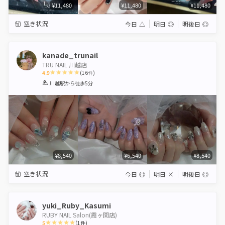
¥11,480
¥11,480
¥11,480
空き状況
今日
△
明日
◎
明後日
◎
kanade_trunail
TRU NAIL 川越店
4.9
(
16
件)
1
2
3
4
5
川越駅
から徒歩5分
Star
Stars
Stars
Stars
Stars
¥8,540
¥6,540
¥8,540
空き状況
今日
◎
明日
×
明後日
◎
yuki_Ruby_Kasumi
RUBY NAIL Salon(霞ヶ関店)
5
(
1
件)