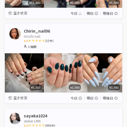
¥11,480
¥5,980
¥5,980
空き状況
今日
△
明日
◎
明後日
◎
Chirin_nail96
mochi nail
4.6
(
10
件)
1
2
3
4
5
川越駅
Star
Stars
Stars
Stars
Stars
¥5,500
¥3,980
¥3,980
空き状況
今日
◎
明日
◎
明後日
◎
sayaka1024
atelier LMN
4.9
(
999
件)