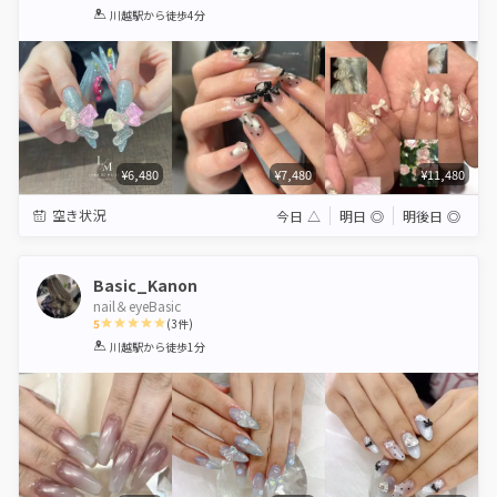
1
2
3
4
5
川越駅
から徒歩4分
Star
Stars
Stars
Stars
Stars
¥6,480
¥7,480
¥11,480
空き状況
今日
△
明日
◎
明後日
◎
Basic_Kanon
nail＆eyeBasic
5
(
3
件)
1
2
3
4
5
川越駅
から徒歩1分
Star
Stars
Stars
Stars
Stars