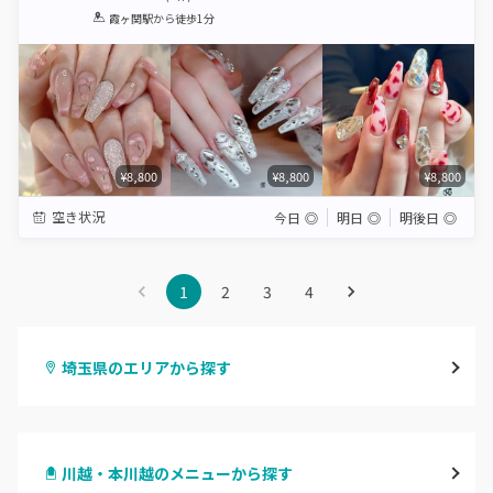
1
2
3
4
5
霞ヶ関駅
から徒歩1分
Star
Stars
Stars
Stars
Stars
¥8,800
¥8,800
¥8,800
空き状況
今日
◎
明日
◎
明後日
◎
1
2
3
4
埼玉県のエリアから探す
大宮
川越・本川越のメニューから探す
与野