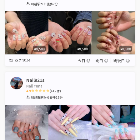
1
2
3
4
5
川越駅
から徒歩2分
Star
Stars
Stars
Stars
Stars
¥8,500
¥8,500
¥8,500
空き状況
今日
◎
明日
◎
明後日
◎
Nail921s
Nail Yuna
4.9
(
412
件)
1
2
3
4
5
川越市駅
から徒歩15分
Star
Stars
Stars
Stars
Stars