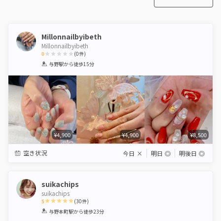
Millonnailbyibeth
Millonnailbyibeth
0
(
0
件)
1
2
3
4
5
与野駅
から徒歩15分
Star
Stars
Stars
Stars
Stars
¥4,900
¥4,900
¥8,500
空き状況
今日
×
明日
◎
明後日
◎
suikachips
suikachips
5
(
30
件)
1
2
3
4
5
与野本町駅
から徒歩23分
Star
Stars
Stars
Stars
Stars