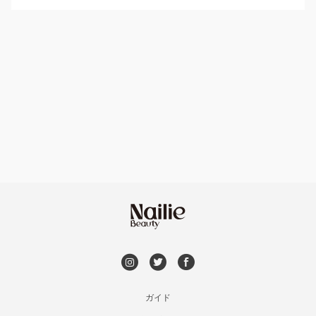
パラジェル
草加・八潮・三郷・吉川
ハンドケアカラー
フィルイン
川口・蕨
フット
持ち込み OK
戸田
オフのみ
やり放題 あり
川越・本川越
初回オフ 無料
ふじみ野・鶴瀬・上福岡
DVD観賞
浦和
メンズOK
ガイド
狭山市・入間