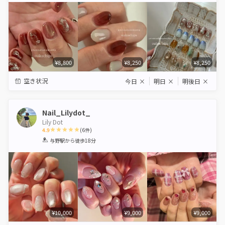
¥8,800
¥8,250
¥8,250
空き状況
今日
×
明日
×
明後日
×
Nail_Lilydot_
Lily Dot
4.9
(
6
件)
1
2
3
4
5
与野駅
から徒歩18分
Star
Stars
Stars
Stars
Stars
¥10,000
¥9,000
¥9,000