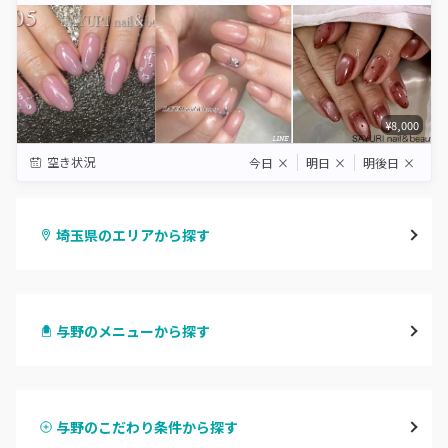
¥8,000
空き状況
今日
×
明日
×
明後日
×
埼玉県のエリアから探す
大宮
与野のメニューから探す
与野
ハンドジェル
越谷
与野のこだわり条件から探す
ハンドスカルプ