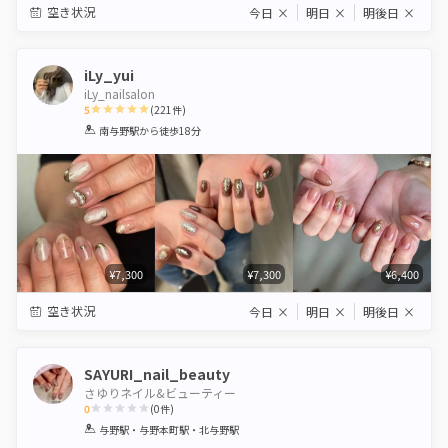
空き状況
今日
×
明日
×
明後日
×
iLy_yui
iLy_nailsalon
5
(
221
件)
1
2
3
4
5
南与野駅
から徒歩18分
Star
Stars
Stars
Stars
Stars
¥7,300
¥7,300
¥6,400
空き状況
今日
×
明日
×
明後日
×
SAYURI_nail_beauty
さゆりネイル&ビューティー
0
(
0
件)
1
2
3
4
5
与野駅・与野本町駅・北与野駅
Star
Stars
Stars
Stars
Stars