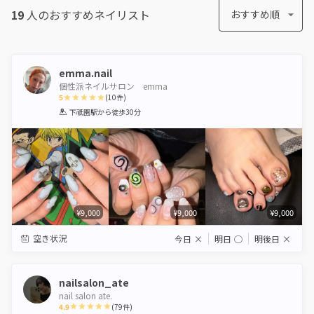
19
人のおすすめ
ネイリスト
おすすめ順
emma.nail
個性派ネイルサロン emma
5
(
10
件)
1
2
3
4
5
下祇園駅
から徒歩30分
Star
Stars
Stars
Stars
Stars
¥9,000
¥9,000
¥9,000
空き状況
今日
×
明日
◯
明後日
×
nailsalon_ate
nail salon ate.
4.9
(
79
件)