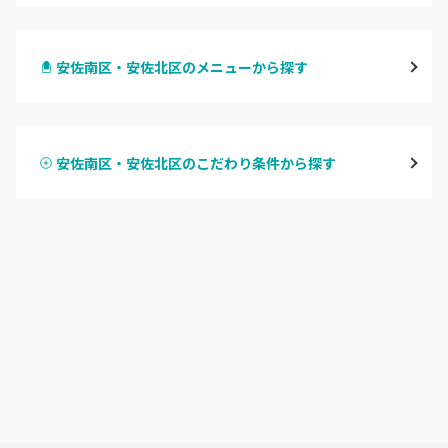
八丁堀・紙屋町
安佐南区・安佐北区のメニューから探す
段原・皆実町・宇品
ハンドジェル
広島駅周辺・府中町・安芸区
安佐南区・安佐北区のこだわり条件から探す
ハンドスカルプ
パラジェル
横川・舟入・西広島
ハンドケアカラー
フィルイン
井口・五日市・廿日市
フット
持ち込み OK
安佐南区・安佐北区
オフのみ
やり放題 あり
福山・尾道・三原