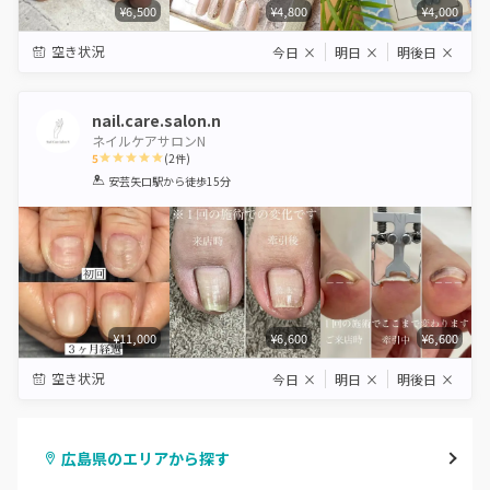
¥6,500
¥4,800
¥4,000
空き状況
今日
×
明日
×
明後日
×
nail.care.salon.n
ネイルケアサロンN
5
(
2
件)
1
2
3
4
5
安芸矢口駅
から徒歩15分
Star
Stars
Stars
Stars
Stars
¥11,000
¥6,600
¥6,600
空き状況
今日
×
明日
×
明後日
×
広島県のエリアから探す