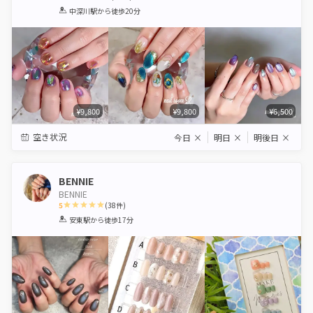
1
2
3
4
5
中深川駅
から徒歩20分
Star
Stars
Stars
Stars
Stars
¥9,800
¥9,800
¥6,500
空き状況
今日
×
明日
×
明後日
×
BENNIE
BENNIE
5
(
38
件)
1
2
3
4
5
安東駅
から徒歩17分
Star
Stars
Stars
Stars
Stars