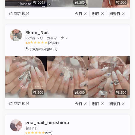
¥7,000
¥6,500
¥7,000
空き状況
今日
×
明日
×
明後日
×
Rkmn_Nail
Rkmn 〜リーカ❁マーナ〜
4.9
(
286
件)
1
2
3
4
5
安東駅
から徒歩10分
Star
Stars
Stars
Stars
Stars
¥8,500
¥6,000
¥8,500
空き状況
今日
×
明日
×
明後日
×
ena_nail_hiroshima
éna nail
5
(
9
件)