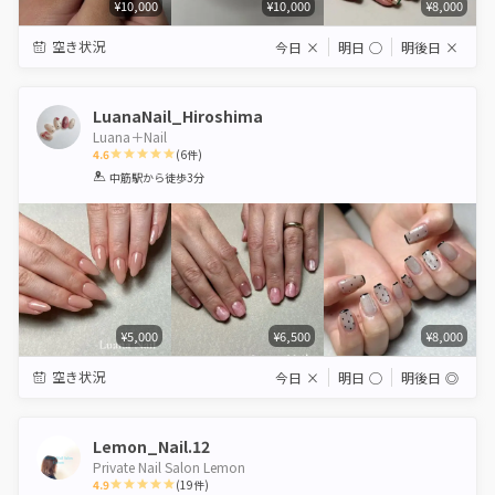
¥10,000
¥10,000
¥8,000
空き状況
今日
×
明日
◯
明後日
×
LuanaNail_Hiroshima
Luana＋Nail
4.6
(
6
件)
1
2
3
4
5
中筋駅
から徒歩3分
Star
Stars
Stars
Stars
Stars
¥5,000
¥6,500
¥8,000
空き状況
今日
×
明日
◯
明後日
◎
Lemon_Nail.12
Private Nail Salon Lemon
4.9
(
19
件)