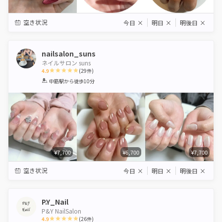
空き状況
今日
×
明日
×
明後日
×
nailsalon_suns
ネイルサロン suns
4.9
(
29
件)
1
2
3
4
5
中筋駅
から徒歩10分
Star
Stars
Stars
Stars
Stars
¥7,700
¥6,700
¥7,700
空き状況
今日
×
明日
×
明後日
×
P.Y_Nail
P&Y NailSalon
4.9
(
26
件)