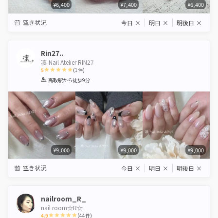
¥6,400
¥7,400
¥6,400
空き状況
今日
×
明日
×
明後日
×
Rin27..
凛-Nail Atelier RIN27-
5
(
1
件)
1
2
3
4
5
高取駅
から徒歩9分
Star
Stars
Stars
Stars
Stars
¥9,000
¥9,000
¥9,000
空き状況
今日
×
明日
×
明後日
×
nailroom_R_
nail room☆R☆
4.9
(
44
件)