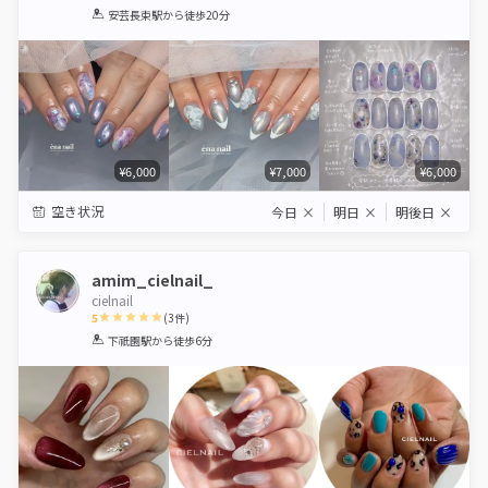
1
2
3
4
5
安芸長束駅
から徒歩20分
Star
Stars
Stars
Stars
Stars
¥6,000
¥7,000
¥6,000
空き状況
今日
×
明日
×
明後日
×
amim_cielnail_
cielnail
5
(
3
件)
1
2
3
4
5
下祇園駅
から徒歩6分
Star
Stars
Stars
Stars
Stars