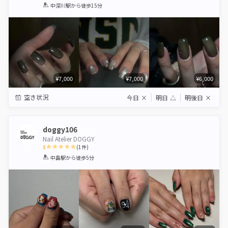
1
2
3
4
5
中深川駅
から徒歩15分
Star
Stars
Stars
Stars
Stars
¥7,000
¥7,000
¥6,000
空き状況
今日
×
明日
△
明後日
×
doggy106
Nail Atelier DOGGY
5
(
1
件)
1
2
3
4
5
中島駅
から徒歩5分
Star
Stars
Stars
Stars
Stars