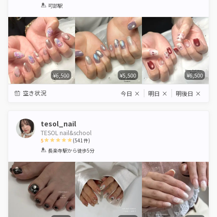
1
2
3
4
5
可部駅
Star
Stars
Stars
Stars
Stars
¥6,500
¥5,500
¥6,500
空き状況
今日
×
明日
×
明後日
×
tesol_nail
TESOL nail&school
5
(
541
件)
1
2
3
4
5
長楽寺駅
から徒歩5分
Star
Stars
Stars
Stars
Stars