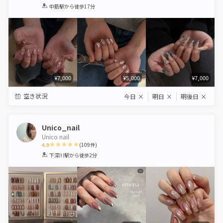
1
2
3
4
5
中筋駅
から徒歩17分
Star
Stars
Stars
Stars
Stars
¥7,000
¥5,000
¥7,000
空き状況
今日
×
明日
×
明後日
×
Unico_nail
Unico nail
4.9
(
109
件)
1
2
3
4
5
下深川駅
から徒歩2分
Star
Stars
Stars
Stars
Stars