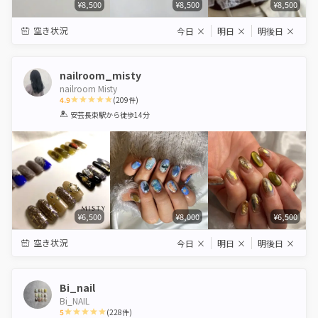
¥8,500
¥8,500
¥8,500
空き状況
今日
×
明日
×
明後日
×
nailroom_misty
nailroom Misty
4.9
(
209
件)
1
2
3
4
5
安芸長束駅
から徒歩14分
Star
Stars
Stars
Stars
Stars
¥6,500
¥8,000
¥6,500
空き状況
今日
×
明日
×
明後日
×
Bi_nail
Bi_NAIL
5
(
228
件)