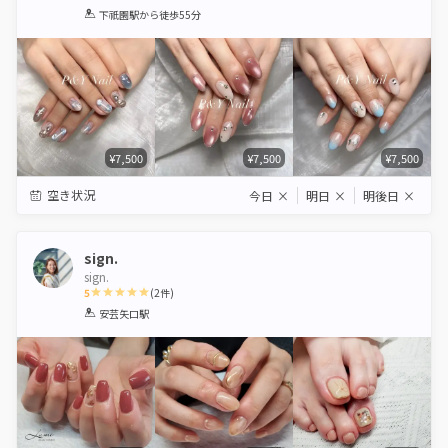
1
2
3
4
5
下祇園駅
から徒歩55分
Star
Stars
Stars
Stars
Stars
¥7,500
¥7,500
¥7,500
空き状況
今日
×
明日
×
明後日
×
sign.
sign.
5
(
2
件)
1
2
3
4
5
安芸矢口駅
Star
Stars
Stars
Stars
Stars