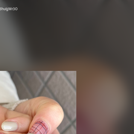
（Nailie Beauty）
3huIjjWr3O