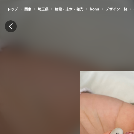
美容師・ネイリスト・アイリストの集客アプリ | ネイリービューティー
›
›
›
›
›
›
トップ
関東
埼玉県
朝霞・志木・和光
bona
デザイン一覧