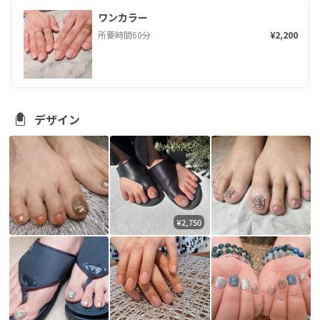
ワンカラー
所要時間
60
分
¥2,200
デザイン
¥2,750