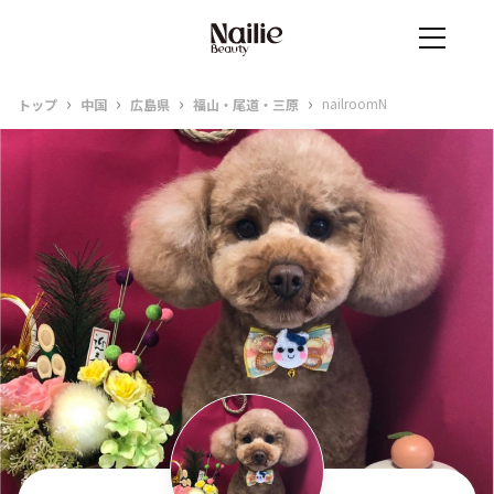
›
›
›
›
nailroomN
トップ
中国
広島県
福山・尾道・三原