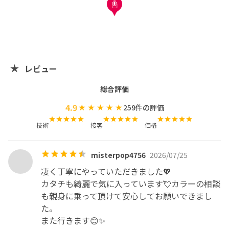
当店は駐車場がございません、近隣のコインパーキング等
ご利用お願いします。駐輪場ご利用の際はご予約の際にご
連絡お願いします。

————————————————————————

レビュー
手書きネイル•持ち込みデザイン•ニュアンスからトレンド
総合評価
ネイルまで幅広くお任せください❗️

オーダーチップ等もご相談承ります。

4.9
259
件の評価
技術
接客
価格
♪ご来店心よりお待ちしております♪

——————————————————————————-

◆所持資格◆

misterpop4756
2026/07/25
JNEC1級　JNA上級　パラジェルシルバーライセンス取得

凄く丁寧にやっていただきました💖

ネイルサロン衛生管理士　JNAフットケア理論

カタチも綺麗で気に入っています💘カラーの相談
（ネイルサロン実務経験有り）
も親身に乗って頂けて安心してお願いできまし
た。

また行きます😊✨