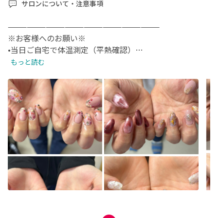
サロンについて・注意事項
————————————————————————

※お客様へのお願い※

•当日ご自宅で体温測定（平熱確認）

•マスク着用（任意）

もっと読む
————————————————————————

お一人様だけのプライベート空間のサロンです！

施術中、Disney+とNetflixとhuluとprime VideoとFODと
YouTubeをお好きにご鑑賞できます

————————————————————————

【予約につきまして】

営業時間（8:00〜20:00）定休日　水曜日・不定休

※時間外の施術についてはご相談承ります。尚、建物の規
則より20:00以降が不可となります。

・遅刻につきまして、お時間によってはメニュー変更や施
術が難しくなる場合がございます。予めご了承頂きますよ
うお願い致します。
