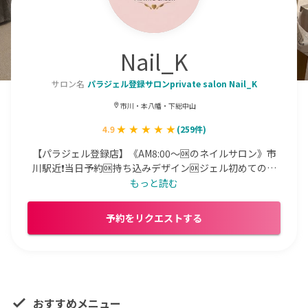
Nail_K
サロン名
パラジェル登録サロンprivate salon Nail_K
市川・本八幡・下総中山
4.9
(
259
件)
【パラジェル登録店】《AM8:00〜🆗のネイルサロン》市
川駅近❗️当日予約🆗持ち込みデザイン🆗ジェル初めての方
も爪のお悩み等のご相談も丁寧な対応👍時間外もご相談さ
もっと読む
せて頂きます！空きがなくてメッセージにて是非お気軽に
お問い合わせください☺️Instagram    @nailsalon.nail_k
予約をリクエストする
おすすめメニュー