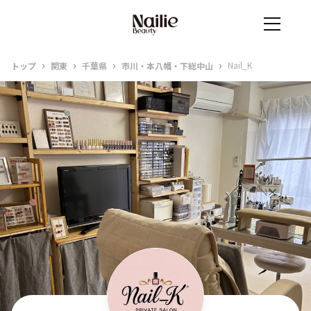
›
›
›
›
Nail_K
トップ
関東
千葉県
市川・本八幡・下総中山