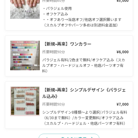
所要時間
60
分
¥5,000
・パラジェル使用

・オフケア込み

・・オフあり→当店オフ/他店オフ選択願います

（スカルプオフやパーツ多めは別途料金追加）
【新規•再来】ワンカラー
所要時間
90
分
¥6,000
パラジェル有料/2色まで無料/オフケア込み（スカ
ルプオフ・ハードジェルオフ・他店パーツオフ有
料）
【新規•再来】シンプルデザイン《パラジェ
ル込み》
所要時間
90
分
¥7,000
シンプルデザイン8種類〜より選択/パラジェル有料
（6/30まで無料）/カラー変更無料/オフケア込み
（スカルプ・ハードジェル・他店パーツオフ有料）