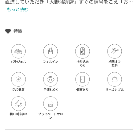
直進していただき「大野蒲鉾店」すぐの信号をこえ「お食
事処　おかん」のわきにあります階段を登り右手となりま
もっと読む
す。
特徴
パラジェル
フィルイン
持ち込み

初回オフ

OK
無料
DVD観賞
子連れOK
個室あり
リーズナブル
朝10時前OK
プライベートサロ
ン