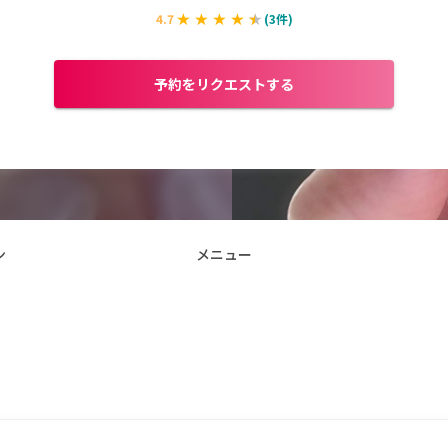
4.7
(
3
件)
予約をリクエストする
ン
メニュー