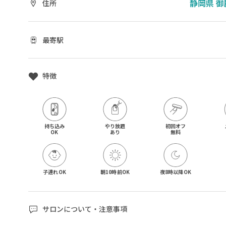
静岡県 御
住所
最寄駅
特徴
持ち込み

やり放題

初回オフ

OK
あり
無料
子連れOK
朝10時前OK
夜8時以降OK
サロンについて・注意事項