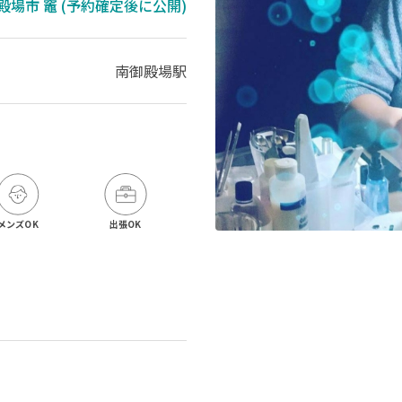
殿場市 竈 (予約確定後に公開)
南御殿場駅
メンズOK
出張OK