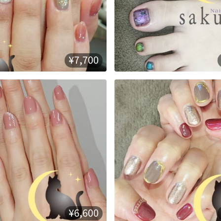
¥7,700
¥6,600