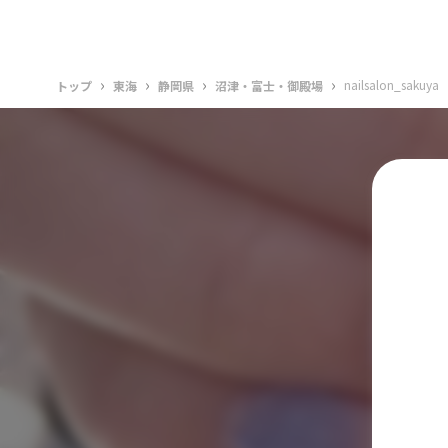
›
›
›
›
nailsalon_sakuya
トップ
東海
静岡県
沼津・富士・御殿場