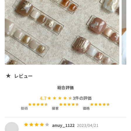
自爪育成（最強ネイルケア）を得意としております。

スムーズな施術を目指しておりますが、時間には余裕を持
ってお越しください。

時短サロンではございません。

スカルプ・スカルプオフは行っておりません。

自宅サロンですので、生活音がする場合がございます。

※ご予約当日のハンドクリームやオイルの使用はジェル浮
きの原因の1つとなりますのでお控えください。

レビュー
ご予約時間から15分すぎる場合、他のお客様のご迷惑と
なりますので施術をお断りする場合がございます。

総合評価
4.7
3
件の評価
技術
接客
価格
当サロンではお客様に安心してご来店頂けるよう新型コロ
ナウイルス感染防止対策を心がけております。

anuy_1122
2023/04/21
◎施術ごとの手洗いうがいの徹底
