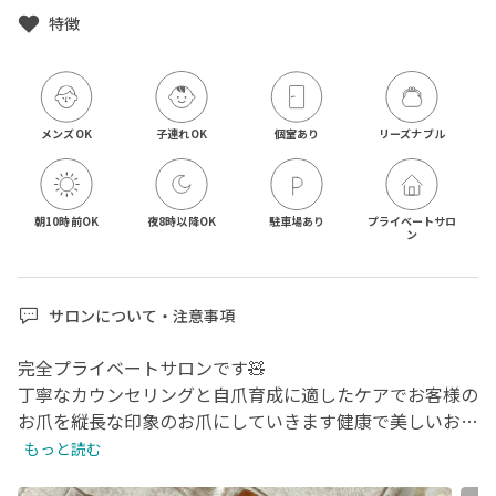
特徴
メンズOK
子連れOK
個室あり
リーズナブル
朝10時前OK
夜8時以降OK
駐車場あり
プライベートサロ
ン
サロンについて・注意事項
完全プライベートサロンです🧸

丁寧なカウンセリングと自爪育成に適したケアでお客様の
お爪を縦長な印象のお爪にしていきます健康で美しいお爪
を目指しながらゆったりとした癒しの時間をお過ごしくだ
もっと読む
さい🍃
