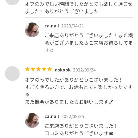
◎施術ごとのテーブル・椅子・ドアノブや手に触れる箇所
オフのみで短い時間でしたがとても楽しく過ごせ
の消毒

ました！ありがとうございました！
◎施術ごとの器具のアルコール消毒

◎施術中の換気

ca.nail
2023/04/21
◎加湿器の設置

ご来店ありがとうございました！また機
会がございましたらご来店お待ちしてま
❁お客様へのお願い❁

す☺️
◎来店時の検温

◎マスクの着用

◎施術前の手指消毒

askook
2022/09/24
◎ご予約前日・当日に体調の優れない方、咳の出る方、発
オフのみでしたがありがとうございました！

熱のある方はご予約日の変更をお願いしております。

すごく明るい方で、お話もとても楽しかったです
☺️

なお、施術者も毎日検温しておりますが万一の場合休業と
また機会がありましたらお願いします💅
させていただきます。

ca.nail
2022/09/25
ご来店ありがとうございました！

持ち込みネイルの場合、ご希望に添えない場合がございま
口コミありがとうございます🕊️

す。事前に画像をいただきます。
