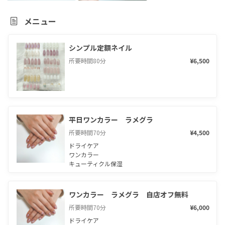
メニュー
シンプル定額ネイル
所要時間
80
分
¥6,500
平日ワンカラー　ラメグラ
所要時間
70
分
¥4,500
ドライケア

ワンカラー

キューティクル保湿
ワンカラー　ラメグラ　自店オフ無料
所要時間
70
分
¥6,000
ドライケア
