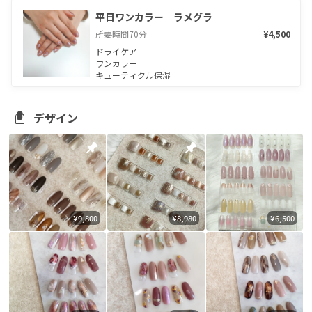
平日ワンカラー　ラメグラ
所要時間
70
分
¥4,500
ドライケア

ワンカラー

キューティクル保湿
デザイン
¥9,800
¥8,980
¥6,500