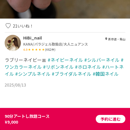
21
いいね！
HiBi_nail
表参道・青山
KANA/パラジェル取扱店/大人ニュアンス
4.9
(
462
件)
ラブリーネイビー🎀
#ネイビーネイル
#シルバーネイル
#
ワンカラーネイル
#リボンネイル
#ホロネイル
#ハートネ
イル
#シンプルネイル
#ブライダルネイル
#韓国ネイル
2025/08/13
90分アートし放題コース
予約に進む
¥9,000