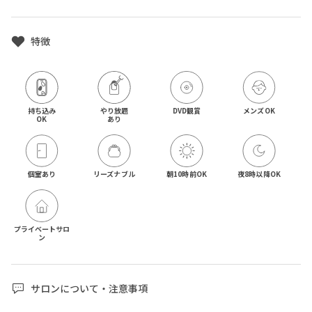
特徴
持ち込み

やり放題

DVD観賞
メンズOK
OK
あり
個室あり
リーズナブル
朝10時前OK
夜8時以降OK
プライベートサロ
ン
サロンについて・注意事項