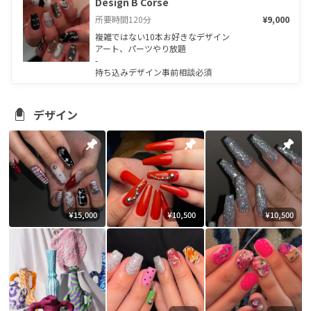
Design B Corse
所要時間
120
分
¥9,000
複雑ではない10本お好きなデザイン

アート、パーツやり放題

-

持ち込みデザイン事前相談必須
デザイン
¥15,000
¥10,500
¥10,500