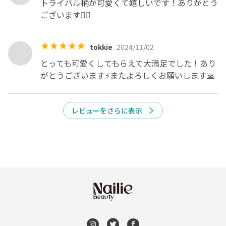
トライバル柄が可愛くて嬉しいです！ありがとう
ございます❤️‍🔥
《 予約の変更キャンセル 》

予約(日時、メニュー、オフなし)の変更及びキャンセル料
tokkie
2024/11/02
金が発生いたします。いかなる理由がございましても、別
日時にて無償対応は承りません。(災害を除き)

とっても可愛くしてもらえて大満足でした！あり
キャンセル料：前日50% 当日100%

がとうございます⚡️またよろしくお願いします🙏
《 お客様都合による遅刻 》

レビューをさらに表示
遅刻は厳禁です。10分経過の遅刻はキャンセルとさせてい
ただきます。3分たっても連絡がない場合はキャンセルと
なりますので、遅刻が確定した時点で、必ずご連絡をお願
空きなし
いいたします。

《 対応の遅れにつきまして 》

ワンオペのため、お問い合わせ、予約の対応、施術をお待
たせしてしまうことや、施術中に他のお客様へ対応(LINE,