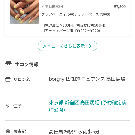
所要時間
90
分
¥7,500
クリアベース ¥7500 / カラーベース ¥8000

-

□色追加(1本100円／色混ぜ(1色500円)

□アートorパーツ追加(¥200〜¥500)
メニューをさらに表示
サロン情報
boigny 個性的 ニュアンス 高田馬場 西早稲田 新宿
サロン名
東京都 新宿区 高田馬場 (予約確定後
住所
に公開)
高田馬場駅
から徒歩5分
最寄駅