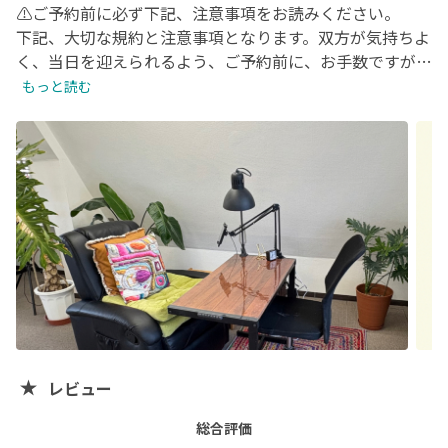
⚠️ご予約前に必ず下記、注意事項をお読みください。

下記、大切な規約と注意事項となります。双方が気持ちよ
く、当日を迎えられるよう、ご予約前に、お手数ですが、
必ず全てお読みいただきますようお願いします(^^)

もっと読む
《 ご来店前のお願い 》

・10分以上早めのご来店はご遠慮ください。

・お連れ様とのご来店はOKです。施術の妨げにならない
ようご配慮をお願いします。

・ハンドクリーム、ネイルオイル、ヘアーオイル等の使用
はジェルが浮きますので、使用しないで、ご来店くださ
い。

・当サロンはエレベーター無しの4階となります。妊娠中
の方、お体にご不自由がある方、荷物が多い方は予めご了
承ください。

レビュー
総合評価
《 ご来店後のお願い 》
