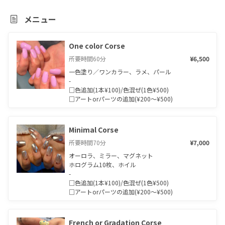
メニュー
One color Corse
所要時間
60
分
¥6,500
一色塗り／ワンカラー、ラメ、パール

-

□色追加(1本¥100)/色混ぜ(1色¥500)

□アートorパーツの追加(¥200〜¥500)
Minimal Corse
所要時間
70
分
¥7,000
オーロラ、ミラー、マグネット

ホログラム10枚、ホイル

-

□色追加(1本¥100)/色混ぜ(1色¥500)

□アートorパーツの追加(¥200〜¥500)
French or Gradation Corse