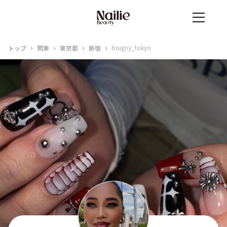
›
›
›
›
boigny_tokyo
トップ
関東
東京都
新宿