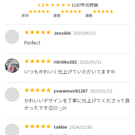
4.8
1187
件の評価
・ジェルを塗り始めましたらスマホやタブレット操作はお
控えください。

技術
接客
価格
またトップジェルを塗るまで、ジェルはぬるぬるしている
ため、髪や顔を触る行為もお控えください。

Jessiiiiii
2025/06/13
・当サロンは、カウンセリング以外の会話を控えさせてい
ただいております。タブレットを用意していますので、
Perfect
YouTube、Netflixをご覧いただけます。会話は絶対にNG
ではないので、会話したい方はおしゃべりを楽しみましょ
riiiriiiko282
2025/03/31
う。

・カウンセリング後のオーダーを受け付けることがお時間
いつもかわいく仕上げていただいてます🫶
的に難しい場合がありますので、お客様のご要望は全てカ
ウンセリング中にお伝えいただきますようお願いいたしま
yowamusi81287
2025/01/22
す。

・とてもラフな形で営業しています。お友達のお家に遊び
かわいいデザインを丁寧に仕上げてくださって良
に行く感じで、リラックスしてお過ごしください( • ̀ω•́ )✧

かったです👏🏻·͜·ᰔ
・飲食につきましては、施術中の食べ物は不可ですが、水
分は飲んでください。ウォーターサーバーを完備してます
tokkie
2024/11/30
ので、お水くださいはお気軽に〜♡
