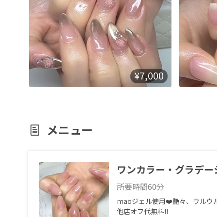
¥7,000
メニュー
ワンカラー・グラデー
所要時間
60
分
maoジェル使用❤️艶々、ウルウ
他店オフ代無料‼︎
