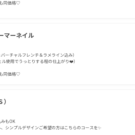
も同価格♡
ーマーネイル
バーチャルフレンチ＆ラメライン込み）

ル使用でうっとりする程の仕上がり❤️）

も同価格♡
Ｓ）
もOK

、シンプルデザインご希望の方はこちらのコースを✨
