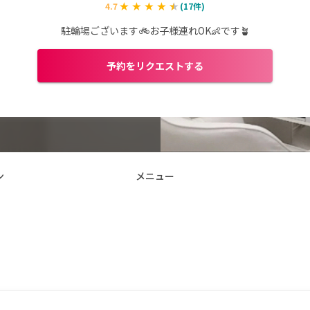
4.7
(
17
件)
駐輪場ございます🚲お子様連れOK👶です🪴
予約をリクエストする
ン
メニュー