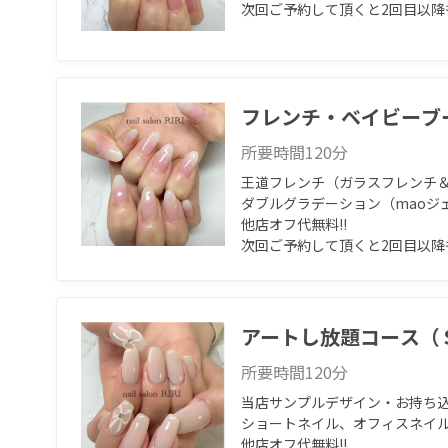
次回ご予約して頂くと2回目以降
フレンチ・ベイビーブ
所要時間
120
分
王道フレンチ（ガラスフレンチ＆
ダブルグラデーション（maoジェ
他店オフ代無料‼︎

次回ご予約して頂くと2回目以降
アートし放題コース（
所要時間
120
分
当店サンプルデザイン・お持ち込み
ショートネイル、オフィスネイル
他店オフ代無料‼︎
