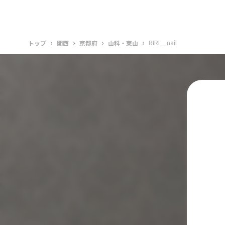
›
›
›
›
RIRI__nail
トップ
関西
京都府
山科・東山