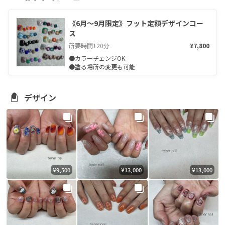
《6月〜9月限定》フット定額デザインコー
ス
所要時間
120
分
¥7,800
●カラーチェンジOK

●塗る場所の変更も可能
デザイン
¥9,500
¥13,000
¥13,000