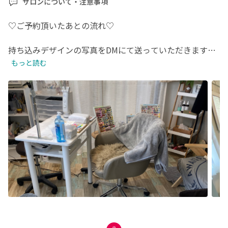
サロンについて・注意事項
♡ご予約頂いたあとの流れ♡

持ち込みデザインの写真をDMにて送っていただきます✨

可能なものや不可能なものなど確認させてくださいませ🙏

もっと読む
↓

それ以外で、

お爪が欠けてる場合補強¥300

お爪が折れて長さを出す場合¥500

マニキュアオフする場合¥300

などは別途になりますので、そちらの確認もさせてくださ
い！

↓

前日に地図など詳細を送らせていただいておりますので、

DMにて確認していただけるようお願い致します🥺

※当日ハンドクリームや保湿オイルなどを手や爪に塗って