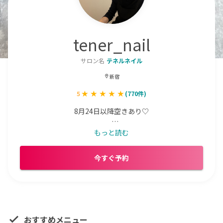
tener_nail
サロン名
テネルネイル
新宿
5
(
770
件)
8月24日以降空きあり♡

ご新規様の

もっと読む
ご予約も承っております！ぜひ

お問い合わせだけでもお気軽に♡♡

今すぐ予約
新宿駅徒歩8分/大久保駅徒歩4分／西新宿駅7分／新宿西口
駅7分／西武新宿駅5分／新大久保駅10分

西新宿のマンションにあるプライベートサロン💅
おすすめメニュー