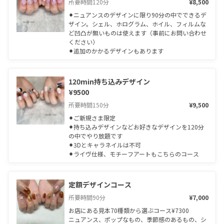
所要時間
120
分
¥8,500
⚫︎ニュアンスのデザインに限り90分の中でできるデ
ザイン。シェル、ホログラム、ホイル、フィルムな
ど凹凸が無いものは使えます（事前にお問い合わせ
ください）

⚫︎追加のかかるデザインもあります
120min持ち込みデザイン

¥9500
所要時間
150
分
¥9,500
⚫︎ご新規さま限定

⚫︎持ち込みデザインなどお好きなデザインを120分
の中でやり放題です

⚫︎3Dとキャラネイルは不可

⚫︎ライヴ仕様、モチーフアートもこちらのコース
定額デザインコース
所要時間
90
分
¥7,000
お店にある見本70種類から選ぶコース¥7300

ニュアンス、ポップなもの、季節感のあるもの、シ