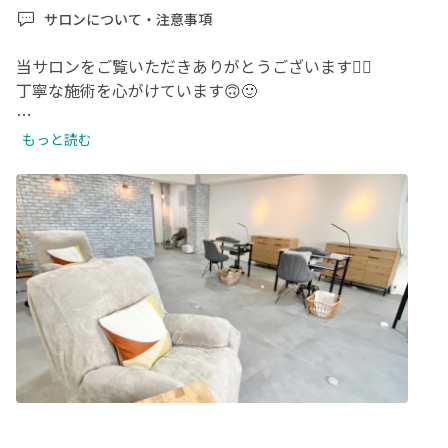
サロンについて・注意事項
当サロンをご覧いただきありがとうございます🙇‍♀️

丁寧な施術を心がけています🙃🙂

ご連絡なく１０分以上遅れられる場合はキャンセル扱いと
もっと読む
させていただきます

また、ご連絡いただけた場合でもメニューの変更等お願い
する場合がございます🙇‍♀️🙇

🐶３D Art、特殊な Art、キャラクター不可

最後までお読み頂きありがとうございます😊