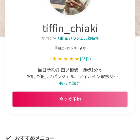
tiffin_chiaki
サロン名
tiffin/パラジェル取扱🫧
堀江・四ツ橋・新町
5
(
85
件)
当日予約◎ 四ツ橋駅　徒歩1分🌷

お爪に優しいパラジェル、フィルイン取扱🫧

ニュアンス🪐カジュアル🫐個性派デザインが好きです☺️🖤

もっと読む
×になっていてもご案内できる場合がございますので、空
今すぐ予約
き状況などお気軽にお問い合わせください🩵

Instagram🦦　@tiffin_chiaki
おすすめメニュー