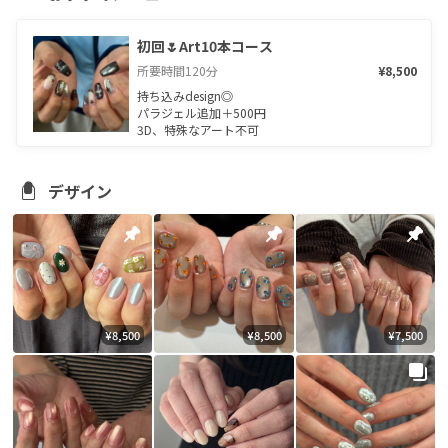
初回🌷Art10本コース
所要時間
120
分
¥8,500
持ち込みdesign◎

パラジェル追加＋500円

3D、特殊なアート不可
デザイン
¥8,500
¥8,500
¥7,500