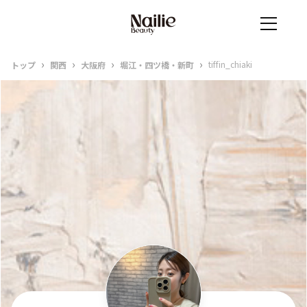
›
›
›
›
tiffin_chiaki
トップ
関西
大阪府
堀江・四ツ橋・新町