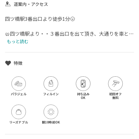
道案内・アクセス
四ツ橋駅3番出口より徒歩1分🌝

🥨四ツ橋駅より・・３番出口を出て頂き、大通りを車と逆
方向、左へ２０ｍほど歩いていただくと「イマイビル」が
もっと読む
ありますのでそのビル６Fエレベーター前右手の扉です🥂

🥨心斎橋駅より・・８番出口を出て頂き大丸と逆方向アメ
村方面へ向かっていただき、阪神高速の高架をくぐってい
特徴
ただくと角にスターバックスがあります。スタバの角を右
に曲がり３０ｍほど歩いていただくと「イマイビル」があ
ります📍

パラジェル
フィルイン
持ち込み

初回オフ

OK
無料
場所など分かりづらければお気軽にご連絡ください☺️
リーズナブル
朝10時前OK