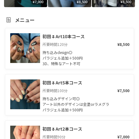
¥7,000
¥8,500
¥8,500
メニュー
初回🌷Art10本コース
所要時間
120
分
¥8,500
持ち込みdesign◎

パラジェル追加＋500円

3D、特殊なアート不可
初回🌷Art5本コース
所要時間
100
分
¥7,500
持ち込みデザイン可◎

アート以外のデザインは全塗orラメグラ

パラジェル追加＋500円
初回🌷Art2本コース
所要時間
90
分
¥7,000