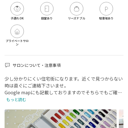
子連れOK
個室あり
リーズナブル
駐車場あり
プライベートサロ
ン
サロンについて・注意事項
少し分かりにくい住宅街になります。近くで見つからない
時は直ぐにご連絡下さいませ。

Google mapにも記載しておりますのでそちらでもご確認
頂ければと思います。

もっと読む
お爪に異常が見られた場合等ご希望に添えない事やジェル
ネイルが出来ない事がございます。

ご理解ご了承宜しくお願い致します。