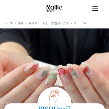
›
›
›
›
BISOUnail
トップ
関西
兵庫県
明石・加古川・三木