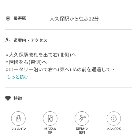
大久保駅
から徒歩22分
最寄駅
道案内・アクセス
⚪︎大久保駅改札を出て右(北側)へ

⚪︎階段を右(東側)へ

⚪︎ロータリー沿いで右へ(東へ)JAの前を通過して

⚪︎喫茶店の交差点を右(東へ)住宅地の中を通ります。

もっと読む
⚪︎途中小さな橋を左へ渡ります。そのまま真っ直ぐ。

⚪︎大きな道に出たら左(北側)へ

⚪︎左にファミリーマートの交差を斜め右へ(横断歩道を2回
特徴
真っ直ぐと右と渡って下さい)

⚪︎近くに川が見えるので川沿いに左(北へ)上がって真っ直
ぐ

⚪︎小さな橋を入れて3つ目の手前に左へ坂道を上がった左
フィルイン
持ち込み

初回オフ

メンズOK
OK
無料
側に当店がございます。