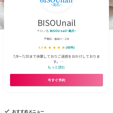
BISOUnail
サロン名
BISOU nail~美爪~
明石・加古川・三木
4.9
(
95
件)
7/8〜7/20まで休業しておりご迷惑をおかけしておりま
す。

キッズスペースあり！

もっと読む
INAジェルネイル1級

INAネイルスペシャリストAA級

今すぐ予約
衛生管理取得

2児のママしています。やっと大好きなネイリストに戻っ
て来ました(*´꒳`*)
おすすめメニュー