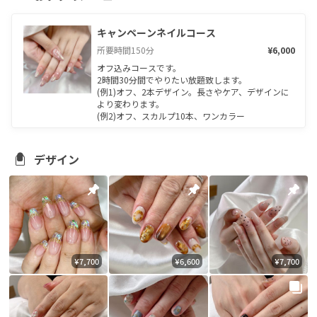
キャンペーンネイルコース
所要時間
150
分
¥6,000
オフ込みコースです。

2時間30分間でやりたい放題致します。

(例1)オフ、2本デザイン。長さやケア、デザインに
より変わります。

(例2)オフ、スカルプ10本、ワンカラー
デザイン
¥7,700
¥6,600
¥7,700