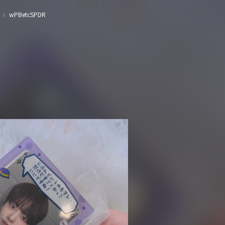
›
wPBetcSPDR