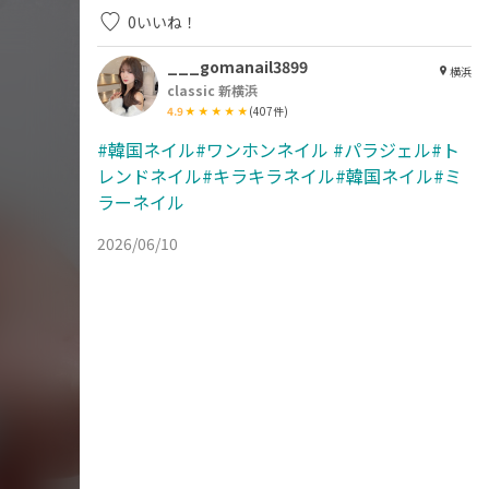
0
いいね！
___gomanail3899
横浜
classic 新横浜
4.9
(
407
件)
#韓国ネイル#ワンホンネイル
#パラジェル#ト
レンドネイル#キラキラネイル#韓国ネイル#ミ
ラーネイル
2026/06/10