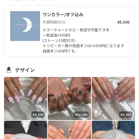
ワンカラー/オフ込み
所要時間
90
分
¥5,500
カラーチャートから・色混ぜ可能です🦋

一色追加+500円

(ストーン10粒付き)

※リピーター様の他店オフは+1000円になります

自店オフは0円です。
デザイン
¥5,500
¥10,500
¥5,500