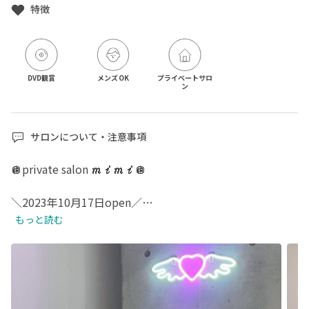
特徴
DVD観賞
メンズOK
プライベートサロ
ン
サロンについて・注意事項
🪩private salon 𝓶𝓲𝓶𝓲🪩

＼2023年10月17日open／

中崎町4番出口から徒歩5分のプライベートサロンです🫧

もっと読む
定休日☞日曜日

꙳✧˖°⌖꙳✧˖°⌖꙳✧˖°⌖꙳✧˖°⌖꙳✧˖°⌖꙳✧˖°⌖꙳✧˖°⌖꙳✧˖°
