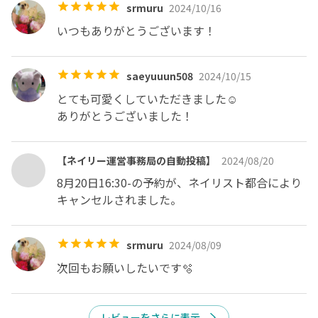
srmuru
2024/10/16
✨

いつもありがとうございます！
꙳✧˖°⌖꙳✧˖°⌖꙳✧˖°⌖꙳✧˖°⌖꙳✧˖°⌖꙳✧˖°⌖꙳✧˖°⌖꙳✧˖°

saeyuuun508
2024/10/15
🚨必読・注意事項🚨

とても可愛くしていただきました☺︎

※ご予約頂いた時点で同意頂けたものと見なします。

ありがとうございました！
✔︎デザインメニュー

お持ち込みデザインの場合は事前にご連絡ください🧸

【ネイリー運営事務局の自動投稿】
2024/08/20
8月20日16:30-の予約が、ネイリスト都合により
✔︎長さだし・補強ご希望のお客様は

キャンセルされました。
ご予約時に必ずお伝えください⚠️

※本数によってはご予約枠の長さが変わってしまう為

日時変更をお願いさせて頂く場合がございます。

srmuru
2024/08/09
ご了承下さいますようお願い致します。

次回もお願いしたいです🫧
✔︎時間に余裕を持ってのご来店お待ちしております。

※遅延を含む10分以上の遅刻でコース変更・15分以上遅
レビューをさらに表示