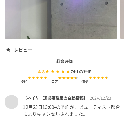
【ハンドモデル募集】

new openな為ハンドモデルを募集させて頂いてます💫

※施術後はsns掲載の為、写真撮影のご協力宜しくお願い
致します。

ハンドモデル募集の為お時間にお急ぎの方、クレームなど
は一切お断りさせて頂いてます。

レビュー
【フィルイン導入店】

当店ではお客様のお爪の健康を考えフィルインを

総合評価
推奨しております✨

4.8
74
件の評価
(初回はフィルインに適しているベースか、どんなジェル
が付いているか分からない為オフさせて頂く場合がござい
技術
接客
価格
ます。)

【ネイリー運営事務局の自動投稿】
2024/12/23
꙳✧˖°⌖꙳✧˖°⌖꙳✧˖°⌖꙳✧˖°⌖꙳✧˖°⌖꙳✧˖°⌖꙳✧˖°⌖꙳✧˖°

12月23日13:00-の予約が、ビューティスト都合
によりキャンセルされました。
【初めてのジェルネイル・オフが苦手な方】

𝓶𝓲𝓶𝓲では摩擦に気をつけ、お客様に都度確認・

施術のご説明をしながら施術を進めますのでご安心下さい