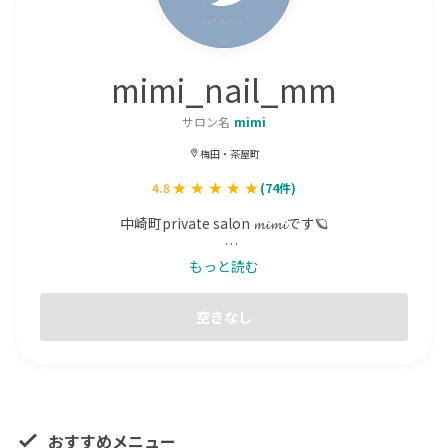
mimi_nail_mm
サロン名
mimi
梅田・茶屋町
4.8
(
74
件)
中崎町private salon 𝓶𝓲𝓶𝓲です🪐

Instagram→@mimi_nail_mm

もっと読む
パーツ多数取り揃えてます🫧

空きなし
韓国/キラキラ/ガーリー/ちゅるんネイルが得意です🦋

韓国、アニオタなネイリストです🫠
おすすめメニュー