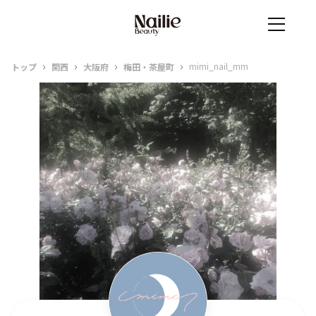
›
›
›
›
mimi_nail_mm
トップ
関西
大阪府
梅田・茶屋町