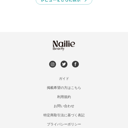
れた場合はその後の予約状況により自動キャンセルさせて
頂きます。⚠️

空きなし
✔︎キャンセル/変更は予約日の前日

19時までにご連絡下さい。

※当日キャンセルはご予約メニューの50%のキャンセル
料を頂戴してます。

無断キャンセルをされるお客様には次回からの予約をお断
りさせて頂きます。⚠️

✔︎当店はプライベートサロンの為待合室がございません。

お時間ちょうどのご来店にご協力お願い致します。⚠️
ガイド
掲載希望の方はこちら
利用規約
お問い合わせ
特定商取引法に基づく表記
プライバシーポリシー