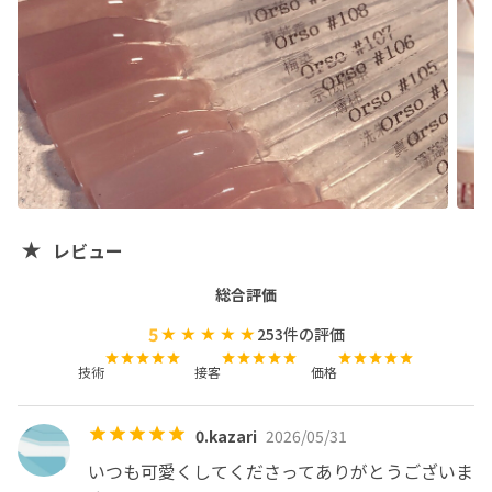
お願いする事が有りますのでお気をつけくださいませ。

お客様のご予定が確定してからご予約ください。

ご協力よろしくお願いします。

🔘予約枠スケジュール

当店のご予約は施術の60日前より可能です。

🔘他店さまのオフに関して

レビュー
・アートジェルオフ

大きなパーツ(横幅または、縦幅が5mm以上は大きなパー
総合評価
ツと判断します)、両手で10個以上のストーン類、大きな
5
253
件の評価
エンボスアート、その他店頭で当日別途オフ作業が必要と
ネイリストが判断したアートはオフに¥2,000-頂戴してお
技術
接客
価格
ります。

0.kazari
2026/05/31
ご新規さまは初回オフ無料メニューがありますが、上記ア
ートやパーツがある場合は当日の引き落とし金額に上記
いつも可愛くしてくださってありがとうございま