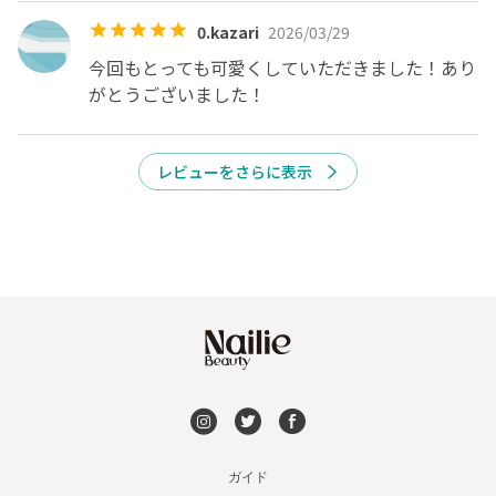
ンセルとなります。ネイリーの規約上、当日キャンセルに
0.kazari
2026/03/29
なってしまうとご予約料金の100%が掛かってしまいます
のでお気をつけください。

今回もとっても可愛くしていただきました！あり
がとうございました！
🔘朝〜夕方までのご予約が連続しているので、当日の予約
時刻変更は出来ません。

恐れ入りますが予約時間丁度にご来店くださいませ。

レビューをさらに表示
🔘お電話やメッセージなどで事前にお申し出頂く場合も当
日の時刻変更は出来ません。ご到着が遅れる場合は当日キ
予約をリクエストする
ャンセル(100%施術料金がかかります)扱いになってしま
いますのでお時間に余裕を持ってお越しください。

🔘持込デザインメニューでご予約頂く場合

お客様に事前に送付頂いた画像を見ながら、お色味合わせ
や、アートパーツの取り寄せなどしっかり準備させて頂き
お客様のご希望通りの仕上がりになるよう施術させて頂い
ております。

ガイド
この為、大変恐れ入りますが予約日の3日前までにデザイ