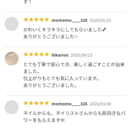
¥2,000-が追加で掛かりますのでご予約の際はお気をつけ
す！
ください。

momomo___326
2026/05/22
・埋め込みアートオフ

クリスタルピクシー(小さく砕いたクリスタル粒子)、スト
かわいくキラキラにしてもらいました💕

ーン、シェルなどが埋め込まれたアートは

ありがとうございました✨
マシンでオフする際に摩擦熱が発生するため、何度かオフ
溶剤を巻き直しながら少しずつオフする施術を行っており
hikarion
2026/04/15
ます。

通常よりもお時間と技術を要しますので、お時間追加/埋
とても丁寧で安心でき、楽しく過ごすことが出来
め込みアートオフ料金￥2,000-を施術1本ずつ頂戴してお
ました。

ります。

仕上がりもとても気に入っています。

ありがとうございました。
・アクリル/スカルプオフ

専用の溶剤でオフする為必ず事前にお申し出下さい。

momomo___326
2026/03/30
また、アクリルオフの場合はオフに¥5,600-頂戴しており
ます。

ネイルからも、ネイリストさんからも前向きなパ
ワーをもらえます🫶
🔘ご予約時間から10分以上ご来店がない場合は自動キャ