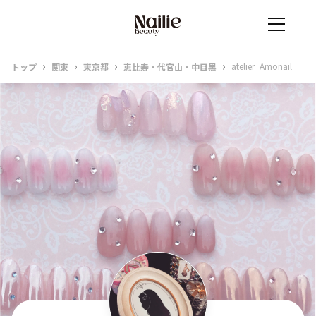
›
›
›
›
atelier_Amonail
トップ
関東
東京都
恵比寿・代官山・中目黒