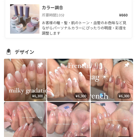
カラー調合
所要時間
10
分
¥660
お客様の瞳・髪・肌のトーン・血管のお色味など見
ながらパーソナルカラーにぴったりの明度・彩度を
調整します
デザイン
¥6,300
¥6,300
¥6,300