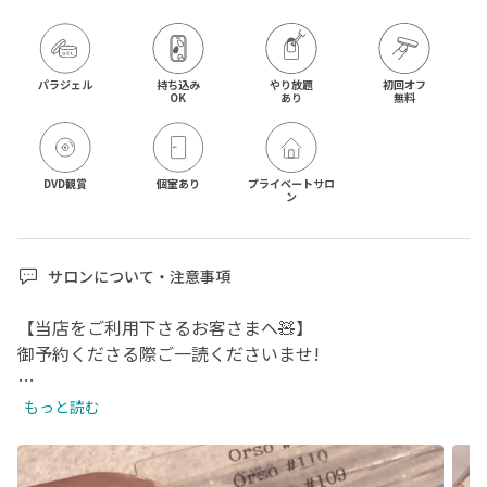
パラジェル
持ち込み

やり放題

初回オフ

OK
あり
無料
DVD観賞
個室あり
プライベートサロ
ン
サロンについて・注意事項
【当店をご利用下さるお客さまへ🧸】

御予約くださる際ご一読くださいませ!

🔘ご予約に関して

もっと読む
他のお客様のご予約枠がなくなってしまいますので仮押さ
えのご予約はご遠慮ください。

ご予約/キャンセルが複数回続く場合はご予約のお控えを