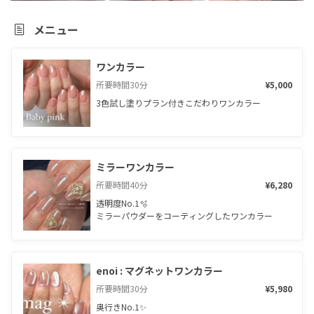
メニュー
ワンカラー
所要時間
30
分
¥5,000
3色試し塗りプラン付きこだわりワンカラー
ミラーワンカラー
所要時間
40
分
¥6,280
透明度No.1🫧

ミラーパウダーをコーティングしたワンカラー
enoi : マグネットワンカラー
所要時間
30
分
¥5,980
奥行きNo.1✨
