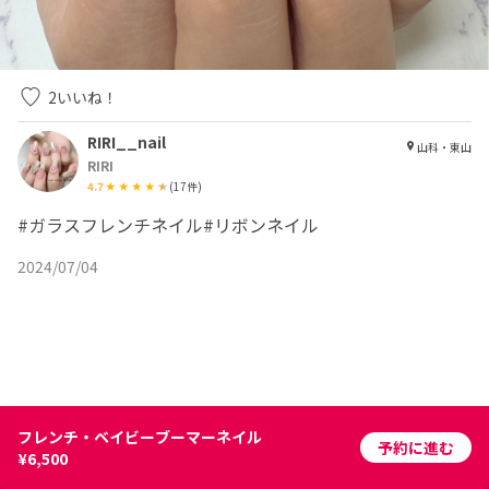
2
いいね！
RIRI__nail
山科・東山
RIRI
4.7
(
17
件)
#ガラスフレンチネイル#リボンネイル
2024/07/04
美容師・ネイリスト・アイリストの集客アプリ | ネイリービューティー
フレンチ・ベイビーブーマーネイル
予約に進む
¥6,500