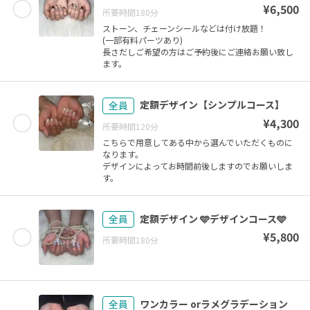
¥
6,500
所要時間
180
分
ストーン、チェーンシールなどは付け放題！
(一部有料パーツあり)
長さだしご希望の方はご予約後にご連絡お願い致し
ます。
定額デザイン【シンプルコース】
全員
¥
4,300
所要時間
120
分
こちらで用意してある中から選んでいただくものに
なります。
デザインによってお時間前後しますのでお願いしま
す。
定額デザイン 🩵デザインコース🩵
全員
¥
5,800
所要時間
180
分
ワンカラー orラメグラデーション
全員