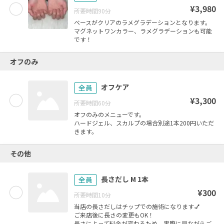
¥
3,980
所要時間
90
分
ベースがクリアのラメグラデーションとなります。
マグネットワンカラー、ラメグラデーションも可能
オフのみ
オフケア
全員
¥
3,300
所要時間
60
分
オフのみのメニューです。
ハードジェル、スカルプの場合別途1本200円いただ
きます。
その他
長さだし M 1本
全員
¥
300
所要時間
10
分
当店の長さだしはチップでの施術になります💅
ご来店後に長さの変更もOK！
長さによって料金が変わるため、実際に見ながらご