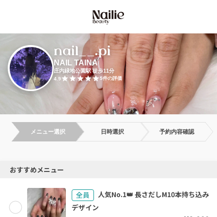
nail__.pi
NAIL TAINA
庄内緑地公園駅 徒歩11分
5
件の評価
4.9
メニュー選択
日時選択
予約内容確認
おすすめメニュー
人気No.1👑 長さだしM10本持ち込み
全員
デザイン