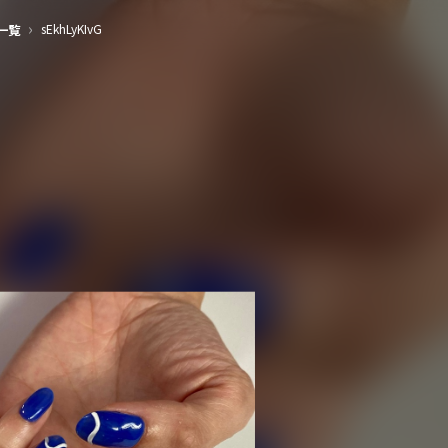
›
sEkhLyKIvG
一覧