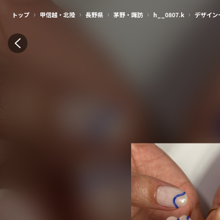
›
›
›
›
›
トップ
甲信越・北陸
長野県
茅野・諏訪
h__0807.k
デザイン