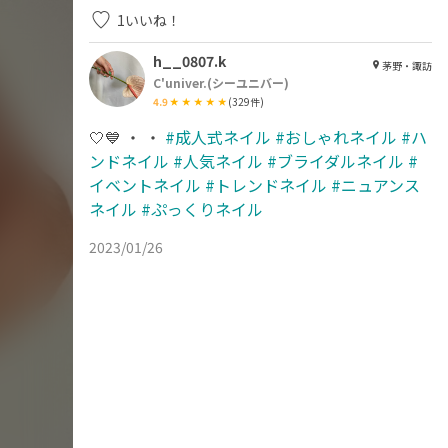
1
いいね！
h__0807.k
茅野・諏訪
C'univer.(シーユニバー)
4.9
(
329
件)
🤍💙 ・ ・
#成人式ネイル
#おしゃれネイル
#ハ
ンドネイル
#人気ネイル
#ブライダルネイル
#
イベントネイル
#トレンドネイル
#ニュアンス
ネイル
#ぷっくりネイル
2023/01/26