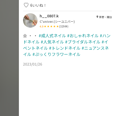
6
いいね！
h__0807.k
茅野・諏訪
C'univer.(シーユニバー)
4.9
(
329
件)
🌼 ・ ・
#成人式ネイル
#おしゃれネイル
#ハン
ドネイル
#人気ネイル
#ブライダルネイル
#イ
ベントネイル
#トレンドネイル
#ニュアンスネ
イル
#ぷっくりフラワーネイル
2023/01/26