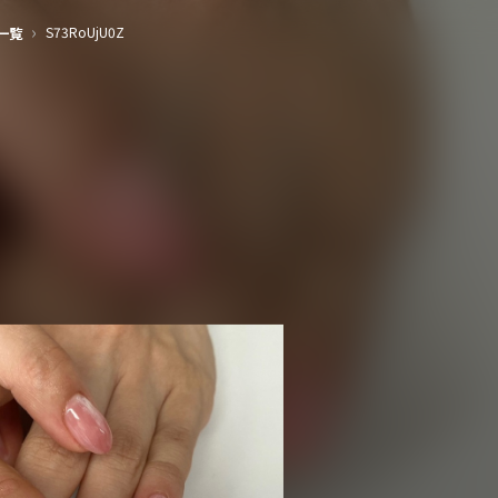
›
S73RoUjU0Z
一覧