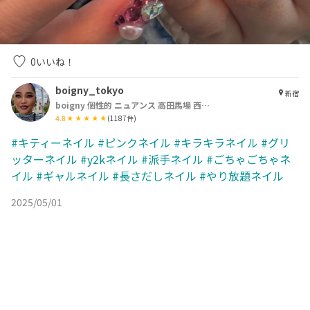
0
いいね！
boigny_tokyo
新宿
boigny 個性的 ニュアンス 高田馬場 西早稲田 新宿
4.8
(
1187
件)
#キティーネイル
#ピンクネイル
#キラキラネイル
#グリ
ッターネイル
#y2kネイル
#派手ネイル
#ごちゃごちゃネ
イル
#ギャルネイル
#長さだしネイル
#やり放題ネイル
2025/05/01