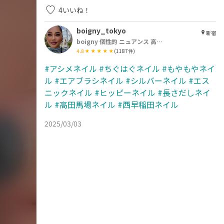
4
いいね！
boigny_tokyo
新宿
boigny 個性的 ニュアンス 高田馬場 西早稲田 新宿
4.8
(
1187
件)
#アシメネイル
#ちぐはぐネイル
#もやもやネイ
ル
#エアブラシネイル
#シルバーネイル
#エス
ニックネイル
#ヒッピーネイル
#長さだしネイ
ル
#高田馬場ネイル
#西早稲田ネイル
2025/03/03