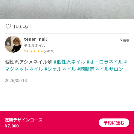
1
いいね！
tener_nail
新宿
テネルネイル
5
(
770
件)
個性派アシメネイル🩶
#個性派ネイル
#オーロラネイル
#
マグネットネイル
#シェルネイル
#西新宿ネイルサロン
2026/05/18
定額デザインコース
予約に進む
¥7,000