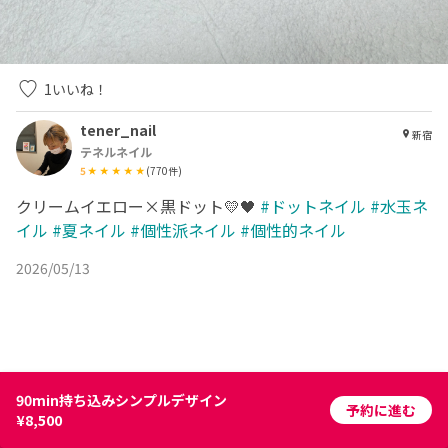
1
いいね！
tener_nail
新宿
テネルネイル
5
(
770
件)
クリームイエロー×黒ドット💛🖤
#ドットネイル
#水玉ネ
イル
#夏ネイル
#個性派ネイル
#個性的ネイル
2026/05/13
90min持ち込みシンプルデザイン
予約に進む
¥8,500