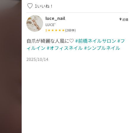
1
いいね！
luce_nail
前橋
LUCE’
5
(
269
件)
自爪が綺麗な人風に♡
#前橋ネイルサロン
#フ
ィルイン
#オフィスネイル
#シンプルネイル
2025/10/14