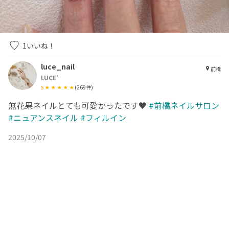
1
いいね！
luce_nail
前橋
LUCE’
5
(
269
件)
無花果ネイルとても可愛かったです♥
#前橋ネイルサロン
#ニュアンスネイル
#フィルイン
2025/10/07