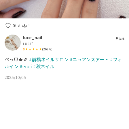
0
いいね！
luce_nail
前橋
LUCE’
5
(
269
件)
べっ甲🍁🍂
#前橋ネイルサロン
#ニュアンスアート
#フィ
ルイン
#enoi
#秋ネイル
2025/10/05