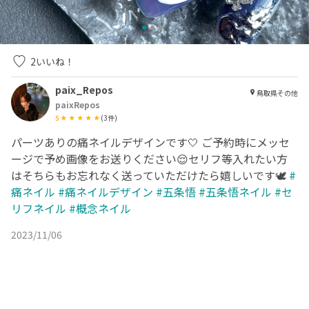
2
いいね！
paix_Repos
鳥取県その他
paixRepos
5
(
3
件)
パーツありの痛ネイルデザインです🤍 ご予約時にメッセ
ージで予め画像をお送りください😌セリフ等入れたい方
はそちらもお忘れなく送っていただけたら嬉しいです🕊️
#
痛ネイル
#痛ネイルデザイン
#五条悟
#五条悟ネイル
#セ
リフネイル
#概念ネイル
2023/11/06