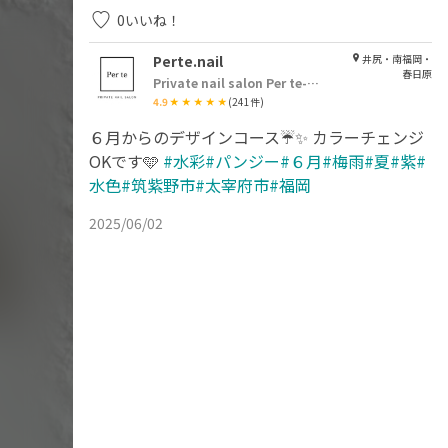
0
いいね！
Perte.nail
井尻・南福岡・
春日原
Private nail salon Per te-ペルテ
4.9
(
241
件)
６月からのデザインコース☔️✨ カラーチェンジ
OKです🩵
#水彩#パンジー#６月#梅雨#夏#紫#
水色#筑紫野市#太宰府市#福岡
2025/06/02