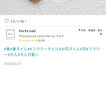
12
いいね！
Perte.nail
井尻・南福岡・春日
原
Private nail salon Per te-ペルテ
4.9
(
241
件)
#春#春ネイル
#
#フラワーネイル#お花ネイル#花#フラワ
ー#大人#大人可愛い
2025/02/27