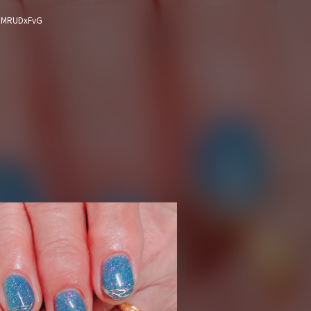
EMRUDxFvG