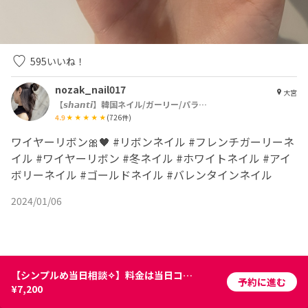
595
いいね！
nozak_nail017
大宮
【𝙨𝙝𝙖𝙣𝙩𝙞】韓国ネイル/ガーリー/パラジェル
4.9
(
726
件)
ワイヤーリボン🎀🖤 #リボンネイル #フレンチガーリーネ
イル #ワイヤーリボン #冬ネイル #ホワイトネイル #アイ
ボリーネイル #ゴールドネイル #バレンタインネイル
2024/01/06
美容師・ネイリスト・アイリストの集客アプリ | ネイリービューティー
【シンプルめ当日相談✧】料金は当日コースにより変動します⸝⋆
予約に進む
¥7,200