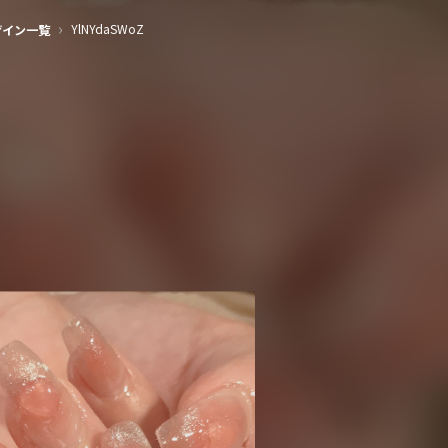
（Nailie Beauty）
›
YlNYdaSWoZ
ザイン一覧