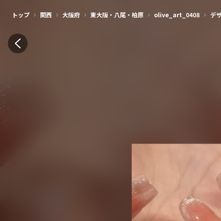
美容師・ネイリスト・アイリストの集客アプリ | ネイリービューティー
›
›
›
›
›
トップ
関西
大阪府
東大阪・八尾・柏原
olive_art_0408
デ