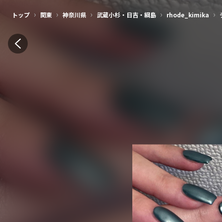
美容師・ネイリスト・アイリストの集客アプリ | ネイリービューティー
›
›
›
›
›
トップ
関東
神奈川県
武蔵小杉・日吉・綱島
rhode_kimika