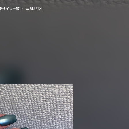
（Nailie Beauty）
›
xxf5kX5SFf
デザイン一覧