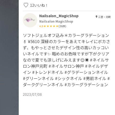
12
いいね！
Nailsalon_MagicShop
三宮・元町
Nailsalon MagicShop
4.9
(
36
件)
ソフトジェルオフ込み＊カラーグラデーション
💄 ¥5610 深緑のカラーをあえてキレイにボカさ
ず、もやっとさせたデザイン性の高いカッコい
いネイルです✨️ 暗めのお色味ですが下がクリア
なので夏でも涼しげにみえます😌☀️ #ネイルサ
ロン神戸元町 #ネイルサロン神戸 #ネイルデザ
イン #トレンドネイル #グラデーションネイル
#グリーンネイル #シックネイル #男前ネイル #
ダークグリーンネイル #カラーグラデーション
2023/07/08