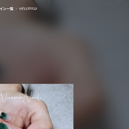
（Nailie Beauty）
›
mfzzXFrUJi
イン一覧