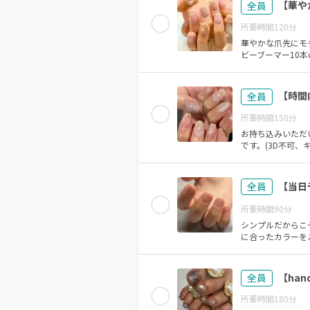
【華や
全員
所要時間
120
分
華やかな爪先にモ
ビーブーマー10本
【時間
全員
所要時間
150
分
お持ち込みいただ
です。(3D不可、
【当日
全員
所要時間
90
分
シンプルだからこ
に合ったカラーを
【han
全員
所要時間
180
分