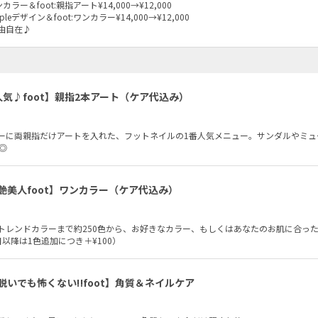
カラー＆foot:親指アート¥14,000→¥12,000
pleデザイン＆foot:ワンカラー¥14,000→¥12,000
由自在♪
人気♪foot】親指2本アート（ケア代込み）
ーに両親指だけアートを入れた、フットネイルの1番人気メニュー。サンダルやミュ
◎
艶美人foot】ワンカラー（ケア代込み）
トレンドカラーまで約250色から、お好きなカラー、もしくはあなたのお肌に合っ
脱いでも怖くない‼︎foot】角質＆ネイルケア