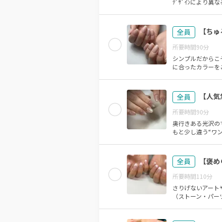
ﾃﾞｻﾞｲﾝにより
【ちゅ
全員
所要時間
90
分
シンプルだからこ
に合ったカラーを
【人気
全員
所要時間
90
分
奥行きある光沢の
もと少し違う“ワ
【褒め
全員
所要時間
110
分
さりげないアート
（ストーン・パーツ