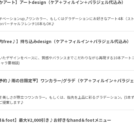
かアート】アートdesign（ケア＋フィルイン＋パラジェル代込み）
チベーションup⤴︎ワンカラー、もしくはグラデーションにお好きなアート4本（ス
orバーチャルフレンチ10本もOK♪
内free♪】持ち込みdesign（ケア＋フィルイン＋パラジェル代込み）
いたデザインをベースに、質感やバランスまでこだわりながら再現する10本アート
キャラ要相談)
予約♪雨の日限定☔】ワンカラー/グラデ（ケア＋フィルイン＋パラジ
そ美しさが際立つワンカラー。もしくは、指先を上品に彩るグラデーション。(5本ずつ
ご提案します♪
d＆foot】最大¥2,000引き♪お好きなhand＆footメニュー