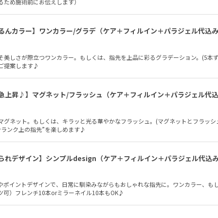
異なるため施術前にお伝えします）
るんカラー】ワンカラー/グラデ（ケア＋フィルイン＋パラジェル代込
そ美しさが際立つワンカラー。もしくは、指先を上品に彩るグラデーション。(5本ずつ
ご提案します♪
急上昇♪】マグネット/フラッシュ（ケア＋フィルイン＋パラジェル代
マグネット。もしくは、キラッと光る華やかなフラッシュ。(マグネットとフラッシ
ンランク上の指先”を楽しめます♪
られデザイン】シンプルdesign（ケア＋フィルイン＋パラジェル代込
やポイントデザインで、日常に馴染みながらもおしゃれな指先に。ワンカラー、もし
可）フレンチ10本orミラーネイル10本もOK♪