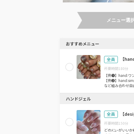
メニュー選
おすすめメニュー
【han
全員
所要時間
180
分
【例❶】hand:ワン
【例❷】hand:sim
など組み合わせ自
ハンドジェル
【de
全員
所要時間
150
分
どのﾒﾆｭｰがいい