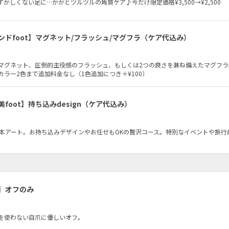
かしくない足に…かかとツルツルの角質ケア♪今だけ限定価格¥3,500→¥2,500
ンドfoot】マグネット/フラッシュ/マグフラ（ケア代込み）
マグネット、圧倒的主役感のフラッシュ、もしくは2つの良さを兼ね備えたマグフラ
ラー2色まで追加料金なし（1色追加につき＋¥100）
美foot】持ち込みdesign（ケア代込み）
0本アート。お持ち込みデザインやお任せもOKの贅沢コース。特別なイベントや旅行
】オフのみ
を使わない自爪に優しいオフ。