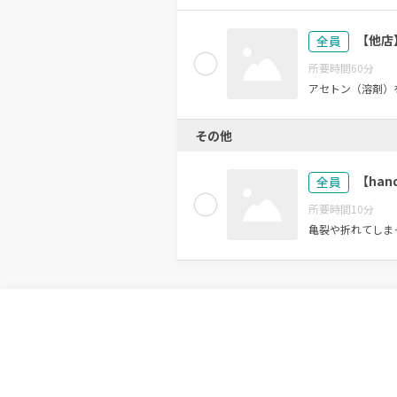
【他店
全員
所要時間
60
分
アセトン（溶剤）
その他
【han
全員
所要時間
10
分