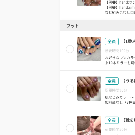
【例❶】hand:ワン
【例❷】hand:sim
など組み合わせ自
フット
【1番
全員
所要時間
100
分
お好きなワンカラ
♪10本ミラーも可
【うる
全員
所要時間
90
分
肌なじみカラー〜
【靴を
全員
所要時間
50
分