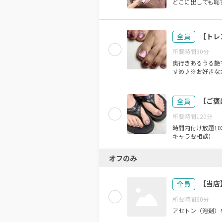
どこに出しても恥ず
【トレ
全員
所要時間
90
分
奥行きあるうる艶
すめ♪※お好きなカ
【ご褒
全員
所要時間
120
分
時間内付け放題1
キャラ要相談）
オフのみ
【当店
全員
所要時間
60
分
アセトン（溶剤）