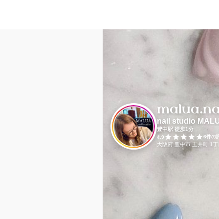
malua.na
nail studio MAL
豊中駅 徒歩1分
6
件の
4.9