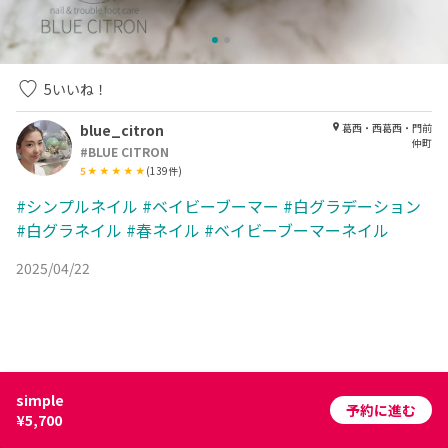
5
いいね！
blue_citron
葛西・西葛西・門前
仲町
#BLUE CITRON
5
(
139
件)
#シンプルネイル
#ベイビーブーマー
#白グラデーション
#白グラネイル
#春ネイル
#ベイビーブーマーネイル
2025/04/22
simple
予約に進む
¥5,700