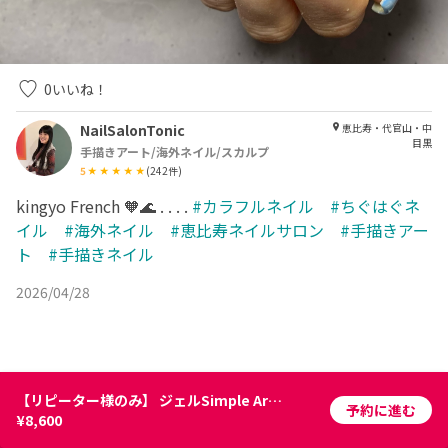
0
いいね！
NailSalonTonic
恵比寿・代官山・中
目黒
手描きアート/海外ネイル/スカルプ
5
(
242
件)
kingyo French 🧡🌊 . . . .
#カラフルネイル #ちぐはぐネ
イル #海外ネイル #恵比寿ネイルサロン #手描きアー
ト #手描きネイル
2026/04/28
【リピーター様のみ】 ジェルSimple Artコース
予約に進む
¥8,600