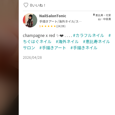
0
いいね！
NailSalonTonic
恵比寿・代官
山・中目黒
手描きアート/海外ネイル/スカルプ
5
(
242
件)
champagne x red ✨❤️ . . . .
#カラフルネイル #
ちぐはぐネイル #海外ネイル #恵比寿ネイル
サロン #手描きアート #手描きネイル
2026/04/28