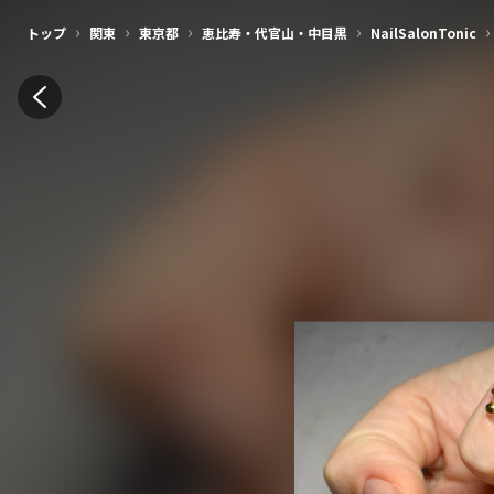
›
›
›
›
›
トップ
関東
東京都
恵比寿・代官山・中目黒
NailSalonTonic