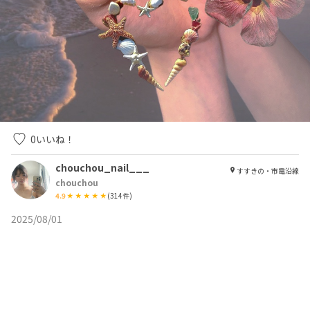
0
いいね！
chouchou_nail___
すすきの・市電沿線
chouchou
4.9
(
314
件)
2025/08/01