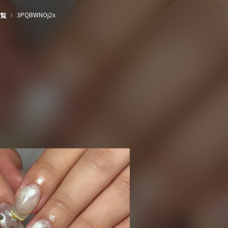
›
3PQBWNOj2x
覧