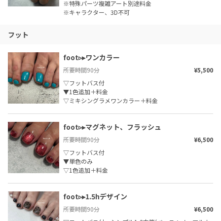
※特殊パーツ複雑アート別途料金

※キャラクター、3D不可
フット
foot▹▸ワンカラー
所要時間
90
分
¥5,500
▽フットバス付

▼1色追加＋料金

▽ミキシングラメワンカラー＋料金
foot▹▸﻿マグネット、フラッシュ
所要時間
90
分
¥6,500
▽フットバス付

▼単色のみ

▽1色追加＋料金
foot▹▸1.5hデザイン
所要時間
90
分
¥6,500