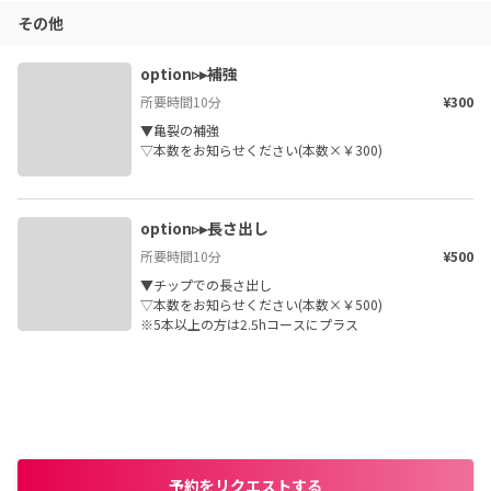
その他
option▹▸補強
所要時間
10
分
¥300
▼亀裂の補強

▽本数をお知らせください(本数×￥300)
option▹▸長さ出し
所要時間
10
分
¥500
▼チップでの長さ出し

▽本数をお知らせください(本数×￥500)

※5本以上の方は2.5hコースにプラス
予約をリクエストする