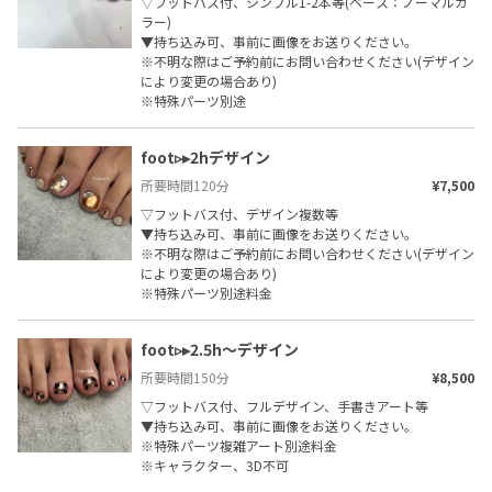
▽フットバス付、シンプル1-2本等(ベース：ノーマルカ
ラー)

▼持ち込み可、事前に画像をお送りください。

※不明な際はご予約前にお問い合わせください(デザイン
により変更の場合あり)

※特殊パーツ別途
foot▹▸2hデザイン
所要時間
120
分
¥7,500
▽フットバス付、デザイン複数等

▼持ち込み可、事前に画像をお送りください。

※不明な際はご予約前にお問い合わせください(デザイン
により変更の場合あり)

※特殊パーツ別途料金
foot▹▸2.5h〜デザイン
所要時間
150
分
¥8,500
▽フットバス付、フルデザイン、手書きアート等

▼持ち込み可、事前に画像をお送りください。

※特殊パーツ複雑アート別途料金

※キャラクター、3D不可