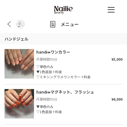
メニュー
ハンドジェル
hand▹▸ワンカラー
所要時間
90
分
¥5,000
▽単色のみ

▼1色追加＋料金

▽ミキシングラメワンカラー＋料金
hand▹▸﻿マグネット、フラッシュ
所要時間
90
分
¥6,000
▼単色のみ

▽1色追加＋料金