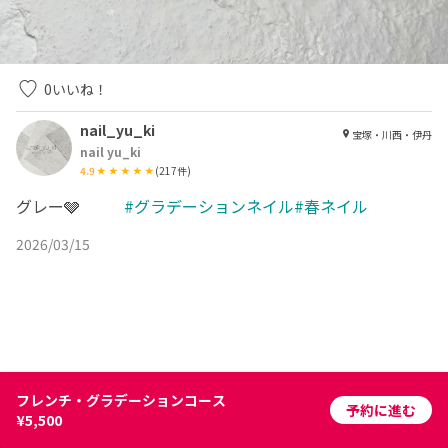
0
いいね！
nail_yu_ki
宝塚・川西・伊丹
nail yu_ki
4.9
(
217
件)
グレー🩶
#グラデーションネイル#春ネイル
2026/03/15
フレンチ・グラデーションコース
予約に進む
¥5,500