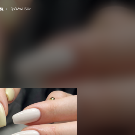
›
lQsDAwH5Uq
覧