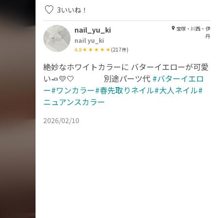
3
いいね！
nail_yu_ki
宝塚・川西・伊
丹
nail yu_ki
4.9
(
217
件)
絶妙なホワイトカラーに バターイエローが可愛
い🧈💛🤍 別途パーツ代
#バターイエロ
ー#ワンカラー#春先取りネイル#大人ネイル#
ニュアンスカラー
2026/02/10