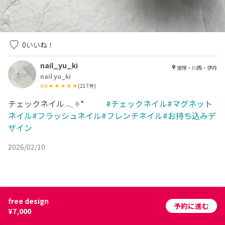
0
いいね！
nail_yu_ki
宝塚・川西・伊丹
nail yu_ki
4.9
(
217
件)
チェックネイル𓂃✧*
#チェックネイル#マグネット
ネイル#フラッシュネイル#フレンチネイル#お持ち込みデ
ザイン
2026/02/10
free design
予約に進む
¥7,000