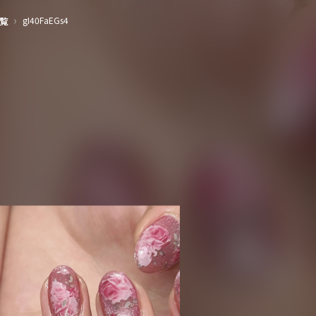
›
gI40FaEGs4
覧