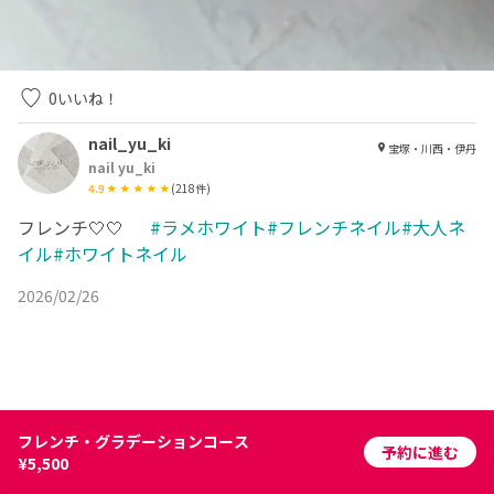
0
いいね！
nail_yu_ki
宝塚・川西・伊丹
nail yu_ki
4.9
(
218
件)
フレンチ🤍🤍
#ラメホワイト#フレンチネイル#大人ネ
イル#ホワイトネイル
2026/02/26
フレンチ・グラデーションコース
予約に進む
¥5,500